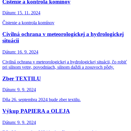
Čistenie a kontrola komínov
Dátum:
15. 11. 2024
Čistenie a kontrola komínov
Civilná ochrana v meteorologickej a hydrologickej
situácii
Dátum:
16. 9. 2024
Civilná ochrana v meteorologickej a hydrologickej situácii, čo robiť
pri silnom vetre, povodniach, silnom daždi a zosuvoch pôdy.
Zber TEXTILU
Dátum:
9. 9. 2024
Dňa 26. septembra 2024 bude zber textilu.
Výkup PAPIERA a OLEJA
Dátum:
9. 9. 2024