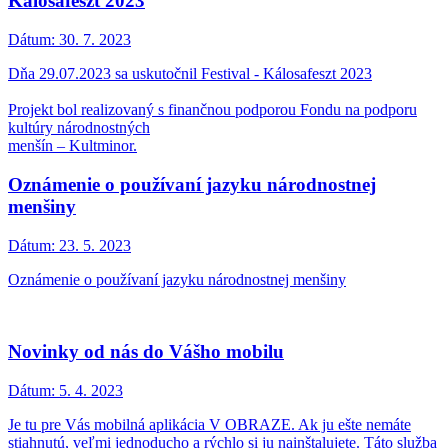
Kálosafeszt 2023
Dátum:
30. 7. 2023
Dňa 29.07.2023 sa uskutočnil Festival - Kálosafeszt 2023
Projekt bol realizovaný s finančnou podporou Fondu na podporu
kultúry národnostných
menšín – Kultminor.
Oznámenie o používaní jazyku národnostnej
menšiny
Dátum:
23. 5. 2023
Oznámenie o používaní jazyku národnostnej menšiny
Novinky od nás do Vášho mobilu
Dátum:
5. 4. 2023
Je tu pre Vás mobilná aplikácia V OBRAZE. Ak ju ešte nemáte
stiahnutú, veľmi jednoducho a rýchlo si ju nainštalujete. Táto služba