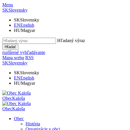
Menu
SK
Slovensky
SK
Slovensky
EN
English
HU
Magyar
Hľadaný výraz
Hľadať
rozšírené vyhľadávanie
Mapa webu
RSS
SK
Slovensky
SK
Slovensky
EN
English
HU
Magyar
Obec
Kaloša
Obec
Kaloša
Obec
História
Organizácie v obci