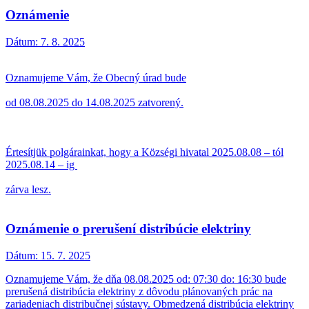
Oznámenie
Dátum:
7. 8. 2025
Oznamujeme Vám, že Obecný úrad bude
od 08.08.2025 do 14.08.2025 zatvorený.
Értesítjük polgárainkat, hogy a Községi hivatal 2025.08.08 – tól
2025.08.14 – ig
zárva lesz.
Oznámenie o prerušení distribúcie elektriny
Dátum:
15. 7. 2025
Oznamujeme Vám, že dňa 08.08.2025 od: 07:30 do: 16:30 bude
prerušená distribúcia elektriny z dôvodu plánovaných prác na
zariadeniach distribučnej sústavy. Obmedzená distribúcia elektriny