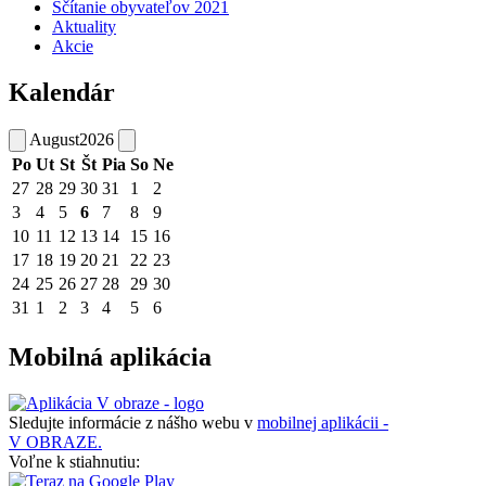
Sčítanie obyvateľov 2021
Aktuality
Akcie
Kalendár
August
2026
Po
Ut
St
Št
Pia
So
Ne
27
28
29
30
31
1
2
3
4
5
6
7
8
9
10
11
12
13
14
15
16
17
18
19
20
21
22
23
24
25
26
27
28
29
30
31
1
2
3
4
5
6
Mobilná aplikácia
Sledujte informácie z nášho webu v
mobilnej aplikácii -
V OBRAZE.
Voľne k stiahnutiu: