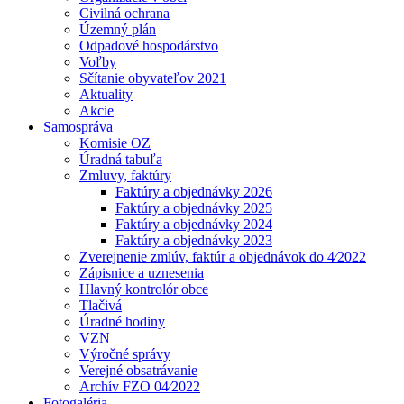
Civilná ochrana
Územný plán
Odpadové hospodárstvo
Voľby
Sčítanie obyvateľov 2021
Aktuality
Akcie
Samospráva
Komisie OZ
Úradná tabuľa
Zmluvy, faktúry
Faktúry a objednávky 2026
Faktúry a objednávky 2025
Faktúry a objednávky 2024
Faktúry a objednávky 2023
Zverejnenie zmlúv, faktúr a objednávok do 4⁄2022
Zápisnice a uznesenia
Hlavný kontrolór obce
Tlačivá
Úradné hodiny
VZN
Výročné správy
Verejné obsatrávanie
Archív FZO 04⁄2022
Fotogaléria