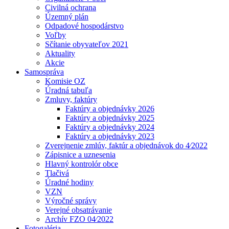
Civilná ochrana
Územný plán
Odpadové hospodárstvo
Voľby
Sčítanie obyvateľov 2021
Aktuality
Akcie
Samospráva
Komisie OZ
Úradná tabuľa
Zmluvy, faktúry
Faktúry a objednávky 2026
Faktúry a objednávky 2025
Faktúry a objednávky 2024
Faktúry a objednávky 2023
Zverejnenie zmlúv, faktúr a objednávok do 4⁄2022
Zápisnice a uznesenia
Hlavný kontrolór obce
Tlačivá
Úradné hodiny
VZN
Výročné správy
Verejné obsatrávanie
Archív FZO 04⁄2022
Fotogaléria