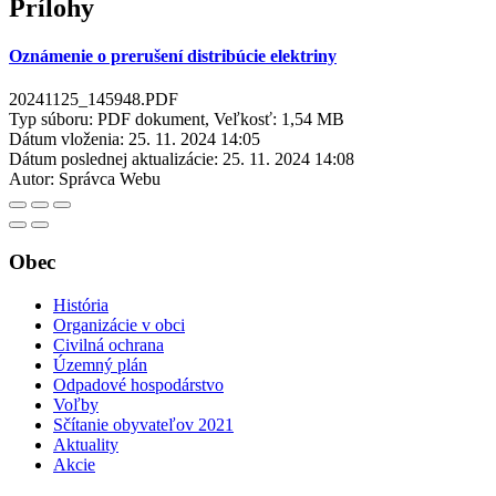
Prílohy
Oznámenie o prerušení distribúcie elektriny
20241125_145948.PDF
Typ súboru: PDF dokument, Veľkosť: 1,54 MB
Dátum vloženia:
25. 11. 2024 14:05
Dátum poslednej aktualizácie:
25. 11. 2024 14:08
Autor:
Správca Webu
Obec
História
Organizácie v obci
Civilná ochrana
Územný plán
Odpadové hospodárstvo
Voľby
Sčítanie obyvateľov 2021
Aktuality
Akcie