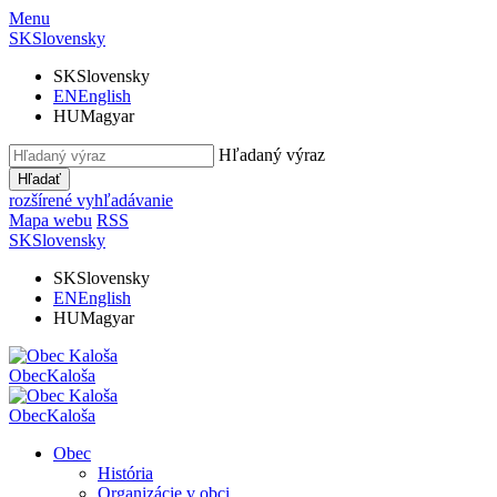
Menu
SK
Slovensky
SK
Slovensky
EN
English
HU
Magyar
Hľadaný výraz
Hľadať
rozšírené vyhľadávanie
Mapa webu
RSS
SK
Slovensky
SK
Slovensky
EN
English
HU
Magyar
Obec
Kaloša
Obec
Kaloša
Obec
História
Organizácie v obci