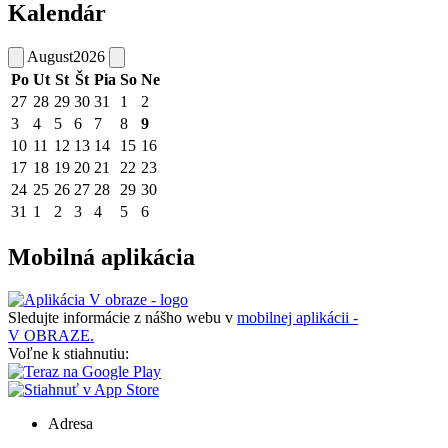
Kalendár
August
2026
Po
Ut
St
Št
Pia
So
Ne
27
28
29
30
31
1
2
3
4
5
6
7
8
9
10
11
12
13
14
15
16
17
18
19
20
21
22
23
24
25
26
27
28
29
30
31
1
2
3
4
5
6
Mobilná aplikácia
Sledujte informácie z nášho webu v
mobilnej aplikácii -
V OBRAZE.
Voľne k stiahnutiu:
Adresa