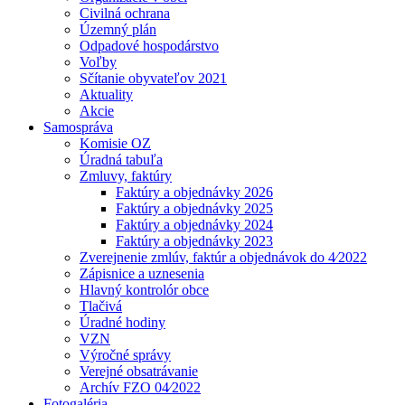
Civilná ochrana
Územný plán
Odpadové hospodárstvo
Voľby
Sčítanie obyvateľov 2021
Aktuality
Akcie
Samospráva
Komisie OZ
Úradná tabuľa
Zmluvy, faktúry
Faktúry a objednávky 2026
Faktúry a objednávky 2025
Faktúry a objednávky 2024
Faktúry a objednávky 2023
Zverejnenie zmlúv, faktúr a objednávok do 4⁄2022
Zápisnice a uznesenia
Hlavný kontrolór obce
Tlačivá
Úradné hodiny
VZN
Výročné správy
Verejné obsatrávanie
Archív FZO 04⁄2022
Fotogaléria