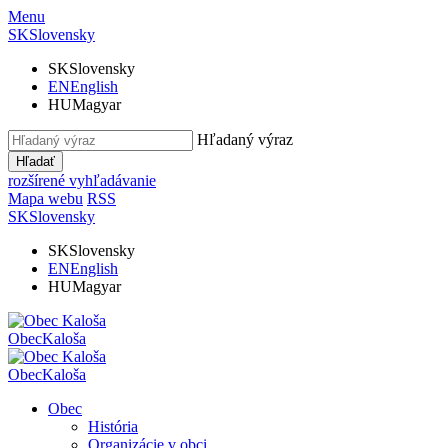
Menu
SK
Slovensky
SK
Slovensky
EN
English
HU
Magyar
Hľadaný výraz
Hľadať
rozšírené vyhľadávanie
Mapa webu
RSS
SK
Slovensky
SK
Slovensky
EN
English
HU
Magyar
Obec
Kaloša
Obec
Kaloša
Obec
História
Organizácie v obci