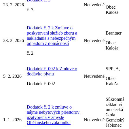
23. 2. 2026
Neuvedené
Obec
č. 3
Kaloša
Dodatok č. 2 k Zmluve o
poskytovaní služieb zberu a
Brantner
nakladania s nebezpečným
23. 2. 2026
Neuvedené
Obec
odpadom z domácností
Kaloša
č. 2
Dodatok č. 002 k Zmluve o
SPP ,A,
dodávke plynu
5. 2. 2026
Neuvedené
Obec
Dodatok č. 002
Kaloša
Súkromná
základná
Dodatok č. 2 k zmluve o
umelecká
nájme nebytových priestorov
škola
uzatvorená v zmysle
1. 1. 2026
Neuvedené
Gemerský
Občianskeho zákonníka
Jablonec