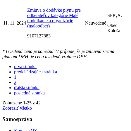
Zmluva o dodávke plynu pre
odberateľov kategórie Malé
SPP ,A,
podnikanie a organizácie
11. 11. 2024
Neuvedené
Obec
(maloodber)
Kaloša
9107127883
* Uvedená cena je konečná. V prípade, že je zmluvná strana
platcom DPH, je cena uvedená vrátane DPH.
prvá stránka
predchádzajúca stránka
1
2
ďalšia stránka
posledná stránka
Zobrazené
1
-
25
z 42
Zobraziť všetko
Samospráva
Komisie OZ