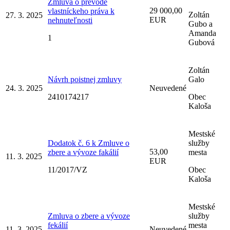
Zmluva o prevode
29 000,00
vlastníckeho práva k
Zoltán
27. 3. 2025
EUR
nehnuteľnosti
Gubo a
Amanda
1
Gubová
Zoltán
Návrh poistnej zmluvy
Galo
24. 3. 2025
Neuvedené
2410174217
Obec
Kaloša
Mestské
Dodatok č. 6 k Zmluve o
služby
53,00
zbere a vývoze fakálií
mesta
11. 3. 2025
EUR
11/2017/VZ
Obec
Kaloša
Mestské
Zmluva o zbere a vývoze
služby
fekálií
mesta
11. 3. 2025
Neuvedené