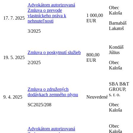
Advokátom autorizovaná
Obec
Zmluva o prevode
Kaloša
1 000,00
vlastníckeho práva k
17. 7. 2025
EUR
nehnuteľnosti
Barnabáš
Lakatoš
3/2025
Kondáš
Zmluva o poskytnutí služieb
Július
800,00
19. 5. 2025
EUR
2/2025
Obec
Kaloša
SBA B&T
Zmluva o združených
GROUP,
dodávkach zemného plynu
s. r. o.
9. 4. 2025
Neuvedené
SC2025/208
Obec
Kaloša
Obec
Advokátom autorizovaná
Kaloša