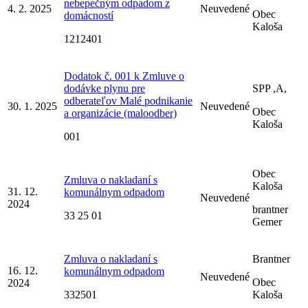
nebepečným odpadom z
4. 2. 2025
Neuvedené
Obec
domácností
Kaloša
1212401
Dodatok č. 001 k Zmluve o
dodávke plynu pre
SPP ,A,
odberateľov Malé podnikanie
30. 1. 2025
Neuvedené
Obec
a organizácie (maloodber)
Kaloša
001
Obec
Zmluva o nakladaní s
Kaloša
31. 12.
komunálnym odpadom
Neuvedené
2024
brantner
33 25 01
Gemer
Zmluva o nakladaní s
Brantner
16. 12.
komunálnym odpadom
Neuvedené
Obec
2024
332501
Kaloša