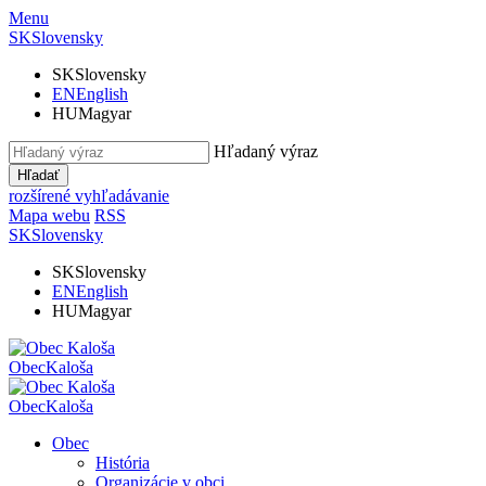
Menu
SK
Slovensky
SK
Slovensky
EN
English
HU
Magyar
Hľadaný výraz
Hľadať
rozšírené vyhľadávanie
Mapa webu
RSS
SK
Slovensky
SK
Slovensky
EN
English
HU
Magyar
Obec
Kaloša
Obec
Kaloša
Obec
História
Organizácie v obci