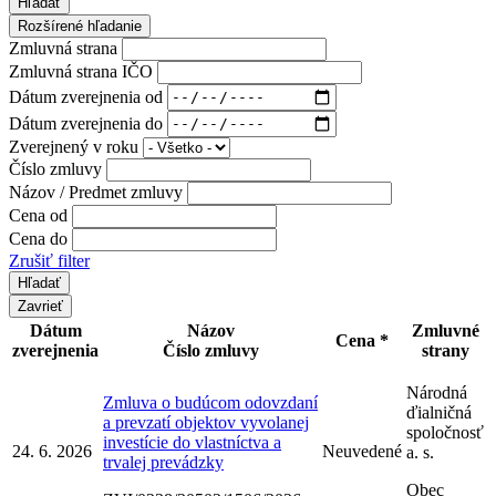
Hľadať
Rozšírené hľadanie
Zmluvná strana
Zmluvná strana IČO
Dátum zverejnenia od
Dátum zverejnenia do
Zverejnený v roku
Číslo zmluvy
Názov / Predmet zmluvy
Cena od
Cena do
Zrušiť filter
Zavrieť
Dátum
Názov
Zmluvné
Cena *
zverejnenia
Číslo zmluvy
strany
Národná
Zmluva o budúcom odovzdaní
ďialničná
a prevzatí objektov vyvolanej
spoločnosť
investície do vlastníctva a
24. 6. 2026
Neuvedené
a. s.
trvalej prevádzky
Obec