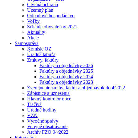
Civilná ochrana
Územný plán
Odpadové hospodárstvo
Voľby
Sčítanie obyvateľov 2021
Aktuality
Akcie
Samospráva
Komisie OZ
Úradná tabuľa
Zmluvy, faktúry
Faktúry a objednávky 2026
Faktúry a objednávky 2025
Faktúry a objednávky 2024
Faktúry a objednávky 2023
Zverejnenie zmlúv, faktúr a objednávok do 4⁄2022
Zápisnice a uznesenia
Hlavný kontrolór obce
Tlačivá
Úradné hodiny
VZN
Výročné správy
Verejné obsatrávanie
Archív FZO 04⁄2022
Fotogaléria