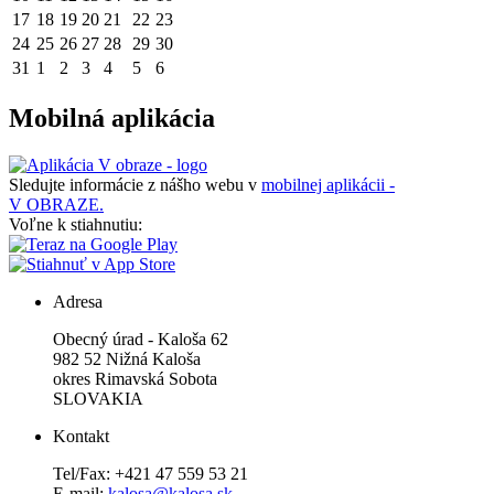
17
18
19
20
21
22
23
24
25
26
27
28
29
30
31
1
2
3
4
5
6
Mobilná aplikácia
Sledujte informácie z nášho webu v
mobilnej aplikácii -
V OBRAZE.
Voľne k stiahnutiu:
Adresa
Obecný úrad - Kaloša 62
982 52 Nižná Kaloša
okres Rimavská Sobota
SLOVAKIA
Kontakt
Tel/Fax: +421 47 559 53 21
E-mail:
kalosa@kalosa.sk