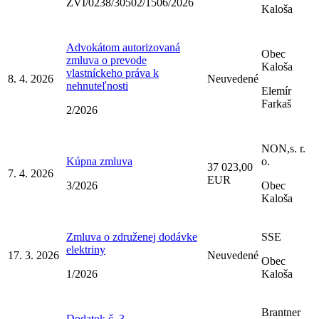
ZVI/0238/30502/1506/2026
Kaloša
Advokátom autorizovaná
Obec
zmluva o prevode
Kaloša
vlastníckeho práva k
8. 4. 2026
Neuvedené
nehnuteľnosti
Elemír
Farkaš
2/2026
NON,s. r.
Kúpna zmluva
o.
37 023,00
7. 4. 2026
EUR
3/2026
Obec
Kaloša
Zmluva o združenej dodávke
SSE
elektriny
17. 3. 2026
Neuvedené
Obec
1/2026
Kaloša
Brantner
Dodatok č. 3