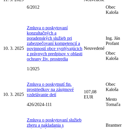
6/2012
Obec
Kaloša
Zmluva o poskytovaní
konzultačných a
poradenských služieb pri
Ing. Ján
zabezpečovaní kompetencií a
Profant
10. 3. 2025
Neuvedené
povinností obce vyplývajúcich
Obec
z právnych predpisov v oblasti
Kaloša
ochrany živ. prostredia
1/2025
Zmluva o poskytnutí fin.
Obec
prostriedkov na záujmové
Kaloša
107,08
10. 3. 2025
vzdelávanie detí
EUR
Mesto
426/2024-111
Tornaľa
Zmluva o poskytovaní služieb
zberu a nakladania s
Brantner