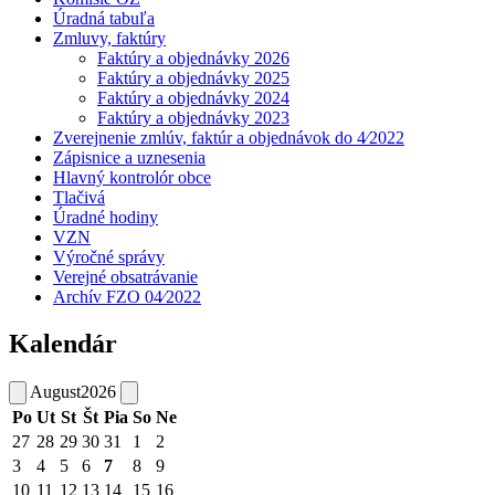
Úradná tabuľa
Zmluvy, faktúry
Faktúry a objednávky 2026
Faktúry a objednávky 2025
Faktúry a objednávky 2024
Faktúry a objednávky 2023
Zverejnenie zmlúv, faktúr a objednávok do 4⁄2022
Zápisnice a uznesenia
Hlavný kontrolór obce
Tlačivá
Úradné hodiny
VZN
Výročné správy
Verejné obsatrávanie
Archív FZO 04⁄2022
Kalendár
August
2026
Po
Ut
St
Št
Pia
So
Ne
27
28
29
30
31
1
2
3
4
5
6
7
8
9
10
11
12
13
14
15
16