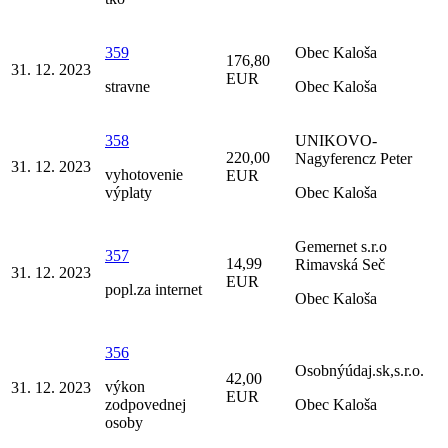
359
Obec Kaloša
176,80
31. 12. 2023
EUR
stravne
Obec Kaloša
358
UNIKOVO-
220,00
Nagyferencz Peter
31. 12. 2023
vyhotovenie
EUR
výplaty
Obec Kaloša
Gemernet s.r.o
357
14,99
Rimavská Seč
31. 12. 2023
EUR
popl.za internet
Obec Kaloša
356
Osobnýúdaj.sk,s.r.o.
42,00
výkon
31. 12. 2023
EUR
zodpovednej
Obec Kaloša
osoby