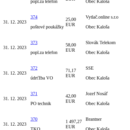
popl.za telefon
Obec Kaloša
374
Vytlač.online s.r.o
25,00
31. 12. 2023
EUR
poštové poukážky
Obec Kaloša
373
Slovák Telekom
58,00
31. 12. 2023
EUR
popl.za telefon
Obec Kaloša
372
SSE
71,17
31. 12. 2023
EUR
údrťžba VO
Obec Kaloša
371
Jozef Nosáľ
42,00
31. 12. 2023
EUR
PO technik
Obec Kaloša
370
Brantner
1 497,27
31. 12. 2023
EUR
TKO
Obec Kaloša