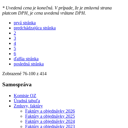
* Uvedená cena je konečná. V prípade, že je zmluvná strana
platcom DPH, je cena uvedená vrátane DPH.
prvá stránka
predchádzajúca stránka
2
3
4
5
6
ďalšia stránka
posledná stránka
Zobrazené
76
-
100
z 414
Samospráva
Komisie OZ
Úradná tabuľa
Zmluvy, faktúry
Faktúry a objednávky 2026
Faktúry a objednávky 2025
Faktúry a objednávky 2024
Faktúry a objednávky 2023