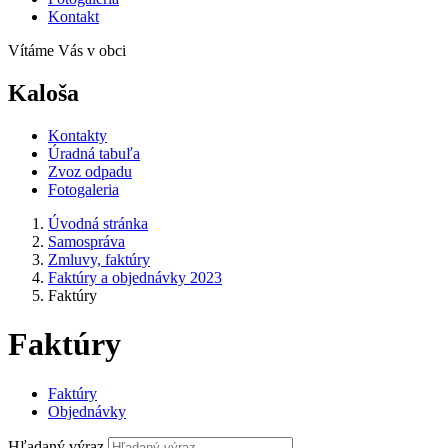
Kontakt
Vítáme Vás v obci
Kaloša
Kontakty
Úradná tabuľa
Zvoz odpadu
Fotogaleria
Úvodná stránka
Samospráva
Zmluvy, faktúry
Faktúry a objednávky 2023
Faktúry
Faktúry
Faktúry
Objednávky
Hľadaný výraz