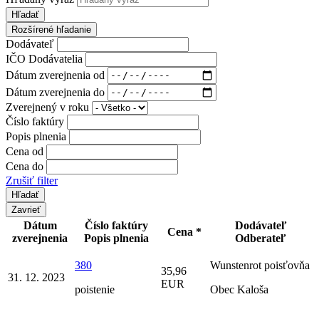
Hľadať
Rozšírené hľadanie
Dodávateľ
IČO Dodávatelia
Dátum zverejnenia od
Dátum zverejnenia do
Zverejnený v roku
Číslo faktúry
Popis plnenia
Cena od
Cena do
Zrušiť filter
Zavrieť
Dátum
Číslo faktúry
Dodávateľ
Cena *
zverejnenia
Popis plnenia
Odberateľ
380
Wunstenrot poisťovňa
35,96
31. 12. 2023
EUR
poistenie
Obec Kaloša