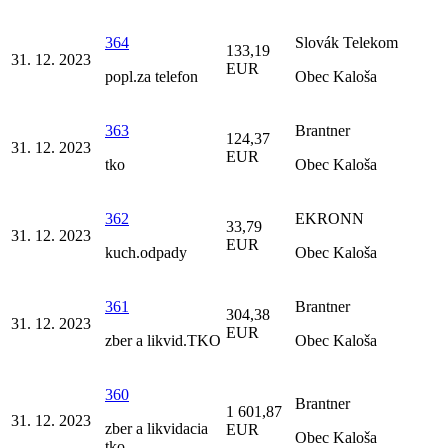
364
Slovák Telekom
133,19
31. 12. 2023
EUR
popl.za telefon
Obec Kaloša
363
Brantner
124,37
31. 12. 2023
EUR
tko
Obec Kaloša
362
EKRONN
33,79
31. 12. 2023
EUR
kuch.odpady
Obec Kaloša
361
Brantner
304,38
31. 12. 2023
EUR
zber a likvid.TKO
Obec Kaloša
360
Brantner
1 601,87
31. 12. 2023
zber a likvidacia
EUR
Obec Kaloša
tko