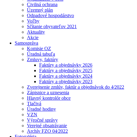
Civilná ochrana
Územný plán
Odpadové hospodárstvo
Voľby
Sčítanie obyvateľov 2021
Aktuality
Akcie
Samospráva
Komisie OZ
Úradná tabuľa
Zmluvy, faktúry
Faktúry a objednávky 2026
Faktúry a objednávky 2025
Faktúry a objednávky 2024
Faktúry a objednávky 2023
Zverejnenie zmlúv, faktúr a objednávok do 4⁄2022
Zápisnice a uznesenia
Hlavný kontrolór obce
Tlačivá
Úradné hodiny
VZN
Výročné správy
Verejné obsatrávanie
Archív FZO 04⁄2022
Fotogaléria