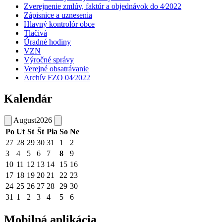
Zverejnenie zmlúv, faktúr a objednávok do 4⁄2022
Zápisnice a uznesenia
Hlavný kontrolór obce
Tlačivá
Úradné hodiny
VZN
Výročné správy
Verejné obsatrávanie
Archív FZO 04⁄2022
Kalendár
August
2026
Po
Ut
St
Št
Pia
So
Ne
27
28
29
30
31
1
2
3
4
5
6
7
8
9
10
11
12
13
14
15
16
17
18
19
20
21
22
23
24
25
26
27
28
29
30
31
1
2
3
4
5
6
Mobilná aplikácia