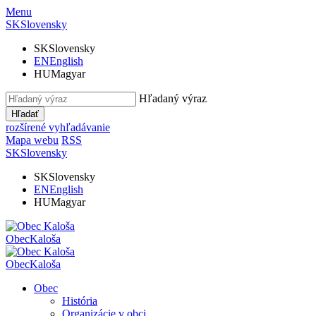
Menu
SK
Slovensky
SK
Slovensky
EN
English
HU
Magyar
Hľadaný výraz
Hľadať
rozšírené vyhľadávanie
Mapa webu
RSS
SK
Slovensky
SK
Slovensky
EN
English
HU
Magyar
Obec
Kaloša
Obec
Kaloša
Obec
História
Organizácie v obci