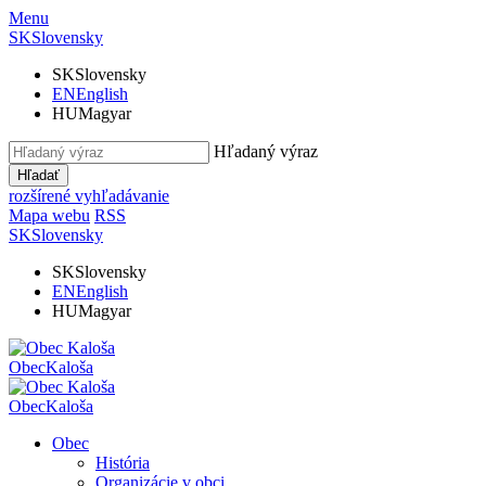
Menu
SK
Slovensky
SK
Slovensky
EN
English
HU
Magyar
Hľadaný výraz
Hľadať
rozšírené vyhľadávanie
Mapa webu
RSS
SK
Slovensky
SK
Slovensky
EN
English
HU
Magyar
Obec
Kaloša
Obec
Kaloša
Obec
História
Organizácie v obci