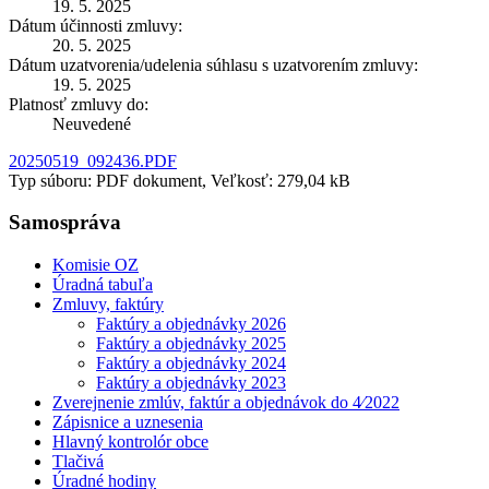
19. 5. 2025
Dátum účinnosti zmluvy:
20. 5. 2025
Dátum uzatvorenia/udelenia súhlasu s uzatvorením zmluvy:
19. 5. 2025
Platnosť zmluvy do:
Neuvedené
20250519_092436.PDF
Typ súboru: PDF dokument, Veľkosť: 279,04 kB
Samospráva
Komisie OZ
Úradná tabuľa
Zmluvy, faktúry
Faktúry a objednávky 2026
Faktúry a objednávky 2025
Faktúry a objednávky 2024
Faktúry a objednávky 2023
Zverejnenie zmlúv, faktúr a objednávok do 4⁄2022
Zápisnice a uznesenia
Hlavný kontrolór obce
Tlačivá
Úradné hodiny