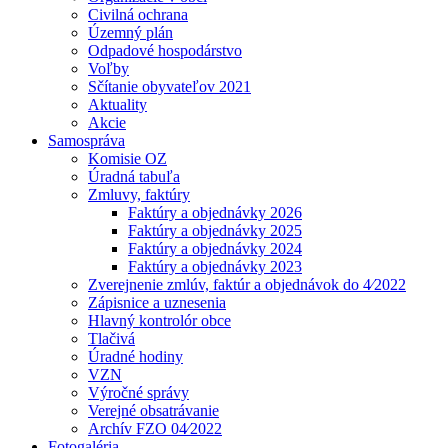
Civilná ochrana
Územný plán
Odpadové hospodárstvo
Voľby
Sčítanie obyvateľov 2021
Aktuality
Akcie
Samospráva
Komisie OZ
Úradná tabuľa
Zmluvy, faktúry
Faktúry a objednávky 2026
Faktúry a objednávky 2025
Faktúry a objednávky 2024
Faktúry a objednávky 2023
Zverejnenie zmlúv, faktúr a objednávok do 4⁄2022
Zápisnice a uznesenia
Hlavný kontrolór obce
Tlačivá
Úradné hodiny
VZN
Výročné správy
Verejné obsatrávanie
Archív FZO 04⁄2022
Fotogaléria