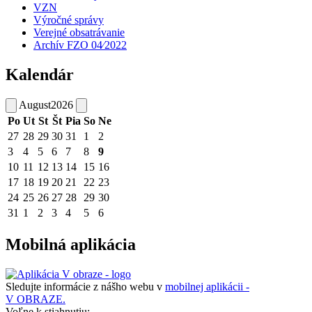
VZN
Výročné správy
Verejné obsatrávanie
Archív FZO 04⁄2022
Kalendár
August
2026
Po
Ut
St
Št
Pia
So
Ne
27
28
29
30
31
1
2
3
4
5
6
7
8
9
10
11
12
13
14
15
16
17
18
19
20
21
22
23
24
25
26
27
28
29
30
31
1
2
3
4
5
6
Mobilná aplikácia
Sledujte informácie z nášho webu v
mobilnej aplikácii -
V OBRAZE.
Voľne k stiahnutiu: