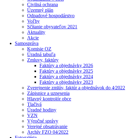
Civilná ochrana
Územný plán
Odpadové hospodárstvo
Voľby
Sčítanie obyvateľov 2021
Aktuality
Akcie
Samospráva
Komisie OZ
Úradná tabuľa
Zmluvy, faktúry
Faktúry a objednávky 2026
Faktúry a objednávky 2025
Faktúry a objednávky 2024
Faktúry a objednávky 2023
Zverejnenie zmlúv, faktúr a objednávok do 4⁄2022
Zápisnice a uznesenia
Hlavný kontrolór obce
Tlačivá
Úradné hodiny
VZN
Výročné správy
Verejné obsatrávanie
Archív FZO 04⁄2022
Fotogaléria