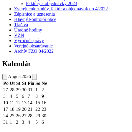
Faktúry a objednávky 2023
Zverejnenie zmlúv, faktúr a objednávok do 4⁄2022
Zápisnice a uznesenia
Hlavný kontrolór obce
Tlačivá
Úradné hodiny
VZN
Výročné správy
Verejné obsatrávanie
Archív FZO 04⁄2022
Kalendár
August
2026
Po
Ut
St
Št
Pia
So
Ne
27
28
29
30
31
1
2
3
4
5
6
7
8
9
10
11
12
13
14
15
16
17
18
19
20
21
22
23
24
25
26
27
28
29
30
31
1
2
3
4
5
6