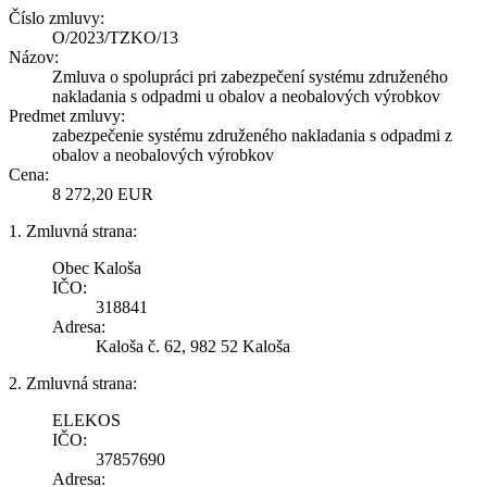
Číslo zmluvy:
O/2023/TZKO/13
Názov:
Zmluva o spolupráci pri zabezpečení systému združeného
nakladania s odpadmi u obalov a neobalových výrobkov
Predmet zmluvy:
zabezpečenie systému združeného nakladania s odpadmi z
obalov a neobalových výrobkov
Cena:
8 272,20 EUR
1. Zmluvná strana:
Obec Kaloša
IČO:
318841
Adresa:
Kaloša č. 62, 982 52 Kaloša
2. Zmluvná strana:
ELEKOS
IČO:
37857690
Adresa: