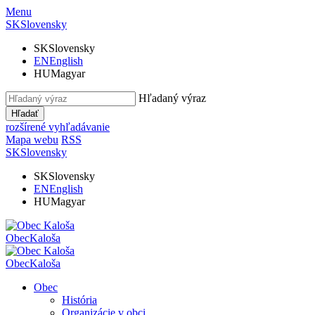
Menu
SK
Slovensky
SK
Slovensky
EN
English
HU
Magyar
Hľadaný výraz
Hľadať
rozšírené vyhľadávanie
Mapa webu
RSS
SK
Slovensky
SK
Slovensky
EN
English
HU
Magyar
Obec
Kaloša
Obec
Kaloša
Obec
História
Organizácie v obci