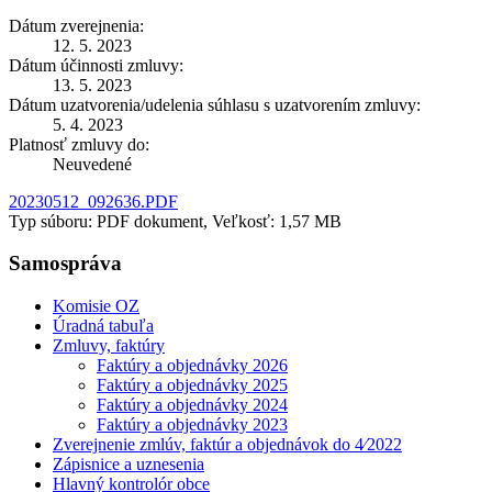
Dátum zverejnenia:
12. 5. 2023
Dátum účinnosti zmluvy:
13. 5. 2023
Dátum uzatvorenia/udelenia súhlasu s uzatvorením zmluvy:
5. 4. 2023
Platnosť zmluvy do:
Neuvedené
20230512_092636.PDF
Typ súboru: PDF dokument, Veľkosť: 1,57 MB
Samospráva
Komisie OZ
Úradná tabuľa
Zmluvy, faktúry
Faktúry a objednávky 2026
Faktúry a objednávky 2025
Faktúry a objednávky 2024
Faktúry a objednávky 2023
Zverejnenie zmlúv, faktúr a objednávok do 4⁄2022
Zápisnice a uznesenia
Hlavný kontrolór obce