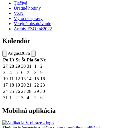
Tlačivá
Úradné hodiny
VZN
Výročné správy
Verejné obsatrávanie
Archív FZO 04⁄2022
Kalendár
August
2026
Po
Ut
St
Št
Pia
So
Ne
27
28
29
30
31
1
2
3
4
5
6
7
8
9
10
11
12
13
14
15
16
17
18
19
20
21
22
23
24
25
26
27
28
29
30
31
1
2
3
4
5
6
Mobilná aplikácia
Sledujte informácie z nášho webu v
mobilnej aplikácii -