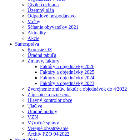
Civilná ochrana
Územný plán
Odpadové hospodárstvo
Voľby
Sčítanie obyvateľov 2021
Aktuality
Akcie
Samospráva
Komisie OZ
Úradná tabuľa
Zmluvy, faktúry
Faktúry a objednávky 2026
Faktúry a objednávky 2025
Faktúry a objednávky 2024
Faktúry a objednávky 2023
Zverejnenie zmlúv, faktúr a objednávok do 4⁄2022
Zápisnice a uznesenia
Hlavný kontrolór obce
Tlačivá
Úradné hodiny
VZN
Výročné správy
Verejné obsatrávanie
Archív FZO 04⁄2022
Fotogaléria