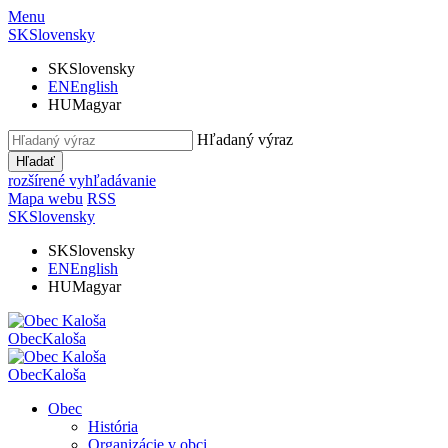
Menu
SK
Slovensky
SK
Slovensky
EN
English
HU
Magyar
Hľadaný výraz
Hľadať
rozšírené vyhľadávanie
Mapa webu
RSS
SK
Slovensky
SK
Slovensky
EN
English
HU
Magyar
Obec
Kaloša
Obec
Kaloša
Obec
História
Organizácie v obci