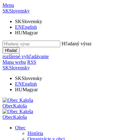
Menu
SK
Slovensky
SK
Slovensky
EN
English
HU
Magyar
Hľadaný výraz
Hľadať
rozšírené vyhľadávanie
Mapa webu
RSS
SK
Slovensky
SK
Slovensky
EN
English
HU
Magyar
Obec
Kaloša
Obec
Kaloša
Obec
História
Organizácie v obci