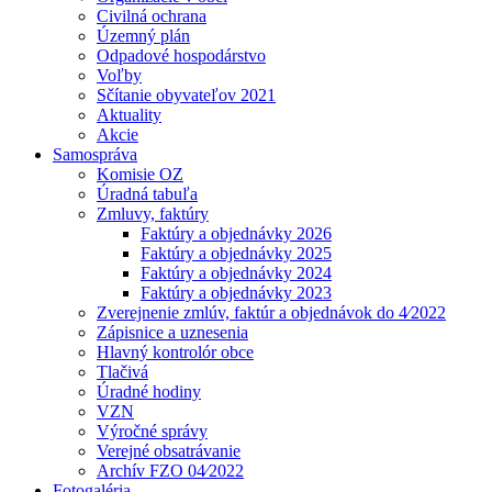
Civilná ochrana
Územný plán
Odpadové hospodárstvo
Voľby
Sčítanie obyvateľov 2021
Aktuality
Akcie
Samospráva
Komisie OZ
Úradná tabuľa
Zmluvy, faktúry
Faktúry a objednávky 2026
Faktúry a objednávky 2025
Faktúry a objednávky 2024
Faktúry a objednávky 2023
Zverejnenie zmlúv, faktúr a objednávok do 4⁄2022
Zápisnice a uznesenia
Hlavný kontrolór obce
Tlačivá
Úradné hodiny
VZN
Výročné správy
Verejné obsatrávanie
Archív FZO 04⁄2022
Fotogaléria