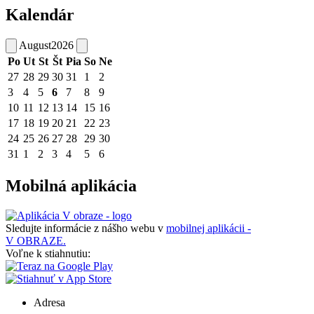
Kalendár
August
2026
Po
Ut
St
Št
Pia
So
Ne
27
28
29
30
31
1
2
3
4
5
6
7
8
9
10
11
12
13
14
15
16
17
18
19
20
21
22
23
24
25
26
27
28
29
30
31
1
2
3
4
5
6
Mobilná aplikácia
Sledujte informácie z nášho webu v
mobilnej aplikácii -
V OBRAZE.
Voľne k stiahnutiu:
Adresa