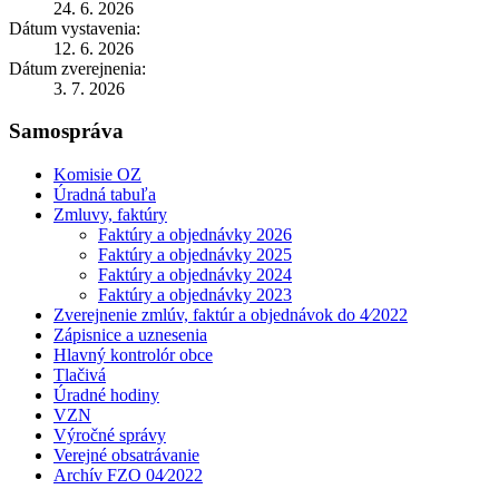
24. 6. 2026
Dátum vystavenia:
12. 6. 2026
Dátum zverejnenia:
3. 7. 2026
Samospráva
Komisie OZ
Úradná tabuľa
Zmluvy, faktúry
Faktúry a objednávky 2026
Faktúry a objednávky 2025
Faktúry a objednávky 2024
Faktúry a objednávky 2023
Zverejnenie zmlúv, faktúr a objednávok do 4⁄2022
Zápisnice a uznesenia
Hlavný kontrolór obce
Tlačivá
Úradné hodiny
VZN
Výročné správy
Verejné obsatrávanie
Archív FZO 04⁄2022