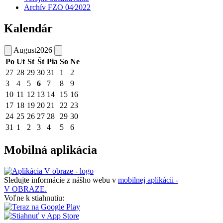
Archív FZO 04⁄2022
Kalendár
August
2026
Po
Ut
St
Št
Pia
So
Ne
27
28
29
30
31
1
2
3
4
5
6
7
8
9
10
11
12
13
14
15
16
17
18
19
20
21
22
23
24
25
26
27
28
29
30
31
1
2
3
4
5
6
Mobilná aplikácia
Sledujte informácie z nášho webu v
mobilnej aplikácii -
V OBRAZE.
Voľne k stiahnutiu: