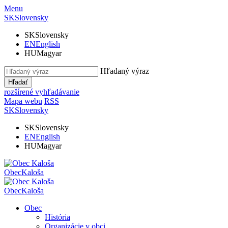
Menu
SK
Slovensky
SK
Slovensky
EN
English
HU
Magyar
Hľadaný výraz
Hľadať
rozšírené vyhľadávanie
Mapa webu
RSS
SK
Slovensky
SK
Slovensky
EN
English
HU
Magyar
Obec
Kaloša
Obec
Kaloša
Obec
História
Organizácie v obci