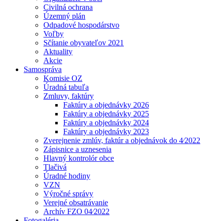
Civilná ochrana
Územný plán
Odpadové hospodárstvo
Voľby
Sčítanie obyvateľov 2021
Aktuality
Akcie
Samospráva
Komisie OZ
Úradná tabuľa
Zmluvy, faktúry
Faktúry a objednávky 2026
Faktúry a objednávky 2025
Faktúry a objednávky 2024
Faktúry a objednávky 2023
Zverejnenie zmlúv, faktúr a objednávok do 4⁄2022
Zápisnice a uznesenia
Hlavný kontrolór obce
Tlačivá
Úradné hodiny
VZN
Výročné správy
Verejné obsatrávanie
Archív FZO 04⁄2022
Fotogaléria