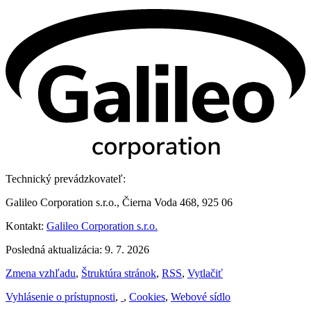
Technický prevádzkovateľ:
Galileo Corporation s.r.o., Čierna Voda 468, 925 06
Kontakt:
Galileo Corporation s.r.o.
Posledná aktualizácia: 9. 7. 2026
Zmena vzhľadu
,
Štruktúra stránok
,
RSS
,
Vytlačiť
Vyhlásenie o prístupnosti
,
,
Cookies
,
Webové sídlo