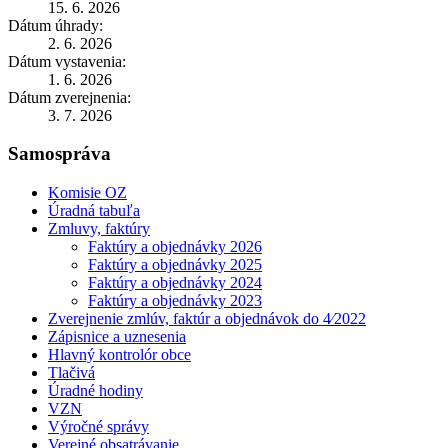
15. 6. 2026
Dátum úhrady:
2. 6. 2026
Dátum vystavenia:
1. 6. 2026
Dátum zverejnenia:
3. 7. 2026
Samospráva
Komisie OZ
Úradná tabuľa
Zmluvy, faktúry
Faktúry a objednávky 2026
Faktúry a objednávky 2025
Faktúry a objednávky 2024
Faktúry a objednávky 2023
Zverejnenie zmlúv, faktúr a objednávok do 4⁄2022
Zápisnice a uznesenia
Hlavný kontrolór obce
Tlačivá
Úradné hodiny
VZN
Výročné správy
Verejné obsatrávanie