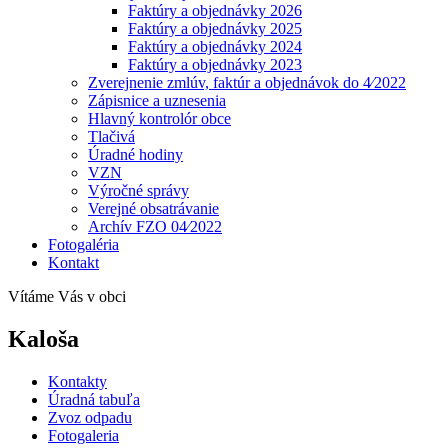
Faktúry a objednávky 2026
Faktúry a objednávky 2025
Faktúry a objednávky 2024
Faktúry a objednávky 2023
Zverejnenie zmlúv, faktúr a objednávok do 4⁄2022
Zápisnice a uznesenia
Hlavný kontrolór obce
Tlačivá
Úradné hodiny
VZN
Výročné správy
Verejné obsatrávanie
Archív FZO 04⁄2022
Fotogaléria
Kontakt
Vítáme Vás v obci
Kaloša
Kontakty
Úradná tabuľa
Zvoz odpadu
Fotogaleria