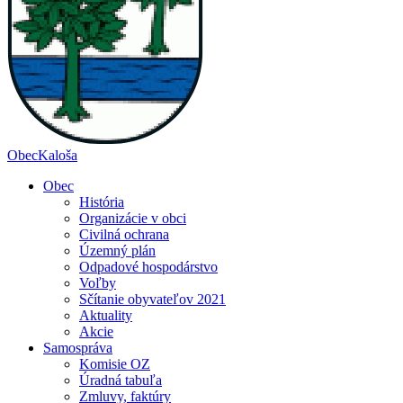
Obec
Kaloša
Obec
História
Organizácie v obci
Civilná ochrana
Územný plán
Odpadové hospodárstvo
Voľby
Sčítanie obyvateľov 2021
Aktuality
Akcie
Samospráva
Komisie OZ
Úradná tabuľa
Zmluvy, faktúry