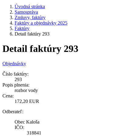
Úvodná stránka
Samospráva
Zmluvy, faktúry
Faktúry a objednávky 2025
Faktúry
Detail faktúry 293
Detail faktúry 293
Objednávky
Číslo faktúry:
293
Popis plnenia:
rozbor vody
Cena:
172,20 EUR
Odberateľ:
Obec Kaloša
IČO:
318841