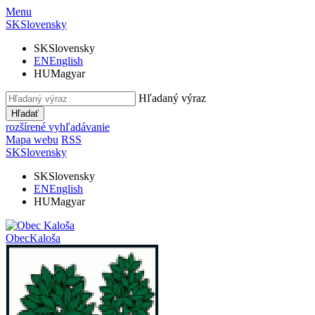
Menu
SK
Slovensky
SK
Slovensky
EN
English
HU
Magyar
Hľadaný výraz
Hľadať
rozšírené vyhľadávanie
Mapa webu
RSS
SK
Slovensky
SK
Slovensky
EN
English
HU
Magyar
Obec
Kaloša