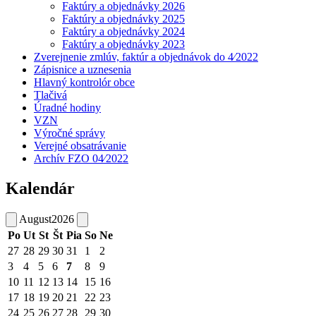
Faktúry a objednávky 2026
Faktúry a objednávky 2025
Faktúry a objednávky 2024
Faktúry a objednávky 2023
Zverejnenie zmlúv, faktúr a objednávok do 4⁄2022
Zápisnice a uznesenia
Hlavný kontrolór obce
Tlačivá
Úradné hodiny
VZN
Výročné správy
Verejné obsatrávanie
Archív FZO 04⁄2022
Kalendár
August
2026
Po
Ut
St
Št
Pia
So
Ne
27
28
29
30
31
1
2
3
4
5
6
7
8
9
10
11
12
13
14
15
16
17
18
19
20
21
22
23
24
25
26
27
28
29
30