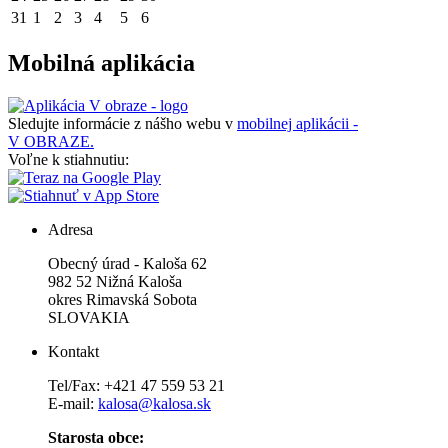
31
1
2
3
4
5
6
Mobilná aplikácia
Sledujte informácie z nášho webu v
mobilnej aplikácii -
V OBRAZE.
Voľne k stiahnutiu:
Adresa
Obecný úrad - Kaloša 62
982 52 Nižná Kaloša
okres Rimavská Sobota
SLOVAKIA
Kontakt
Tel/Fax: +421 47 559 53 21
E-mail:
kalosa@kalosa.sk
Starosta obce: