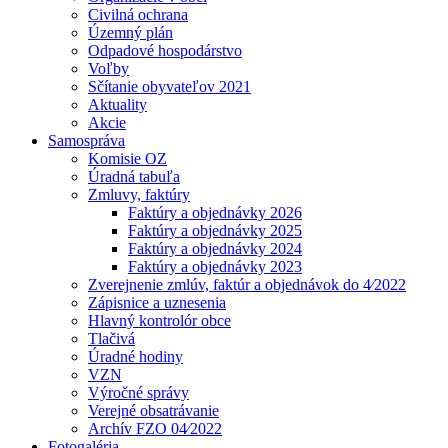
Civilná ochrana
Územný plán
Odpadové hospodárstvo
Voľby
Sčítanie obyvateľov 2021
Aktuality
Akcie
Samospráva
Komisie OZ
Úradná tabuľa
Zmluvy, faktúry
Faktúry a objednávky 2026
Faktúry a objednávky 2025
Faktúry a objednávky 2024
Faktúry a objednávky 2023
Zverejnenie zmlúv, faktúr a objednávok do 4⁄2022
Zápisnice a uznesenia
Hlavný kontrolór obce
Tlačivá
Úradné hodiny
VZN
Výročné správy
Verejné obsatrávanie
Archív FZO 04⁄2022
Fotogaléria