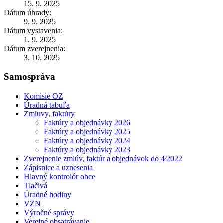
15. 9. 2025
Dátum úhrady:
9. 9. 2025
Dátum vystavenia:
1. 9. 2025
Dátum zverejnenia:
3. 10. 2025
Samospráva
Komisie OZ
Úradná tabuľa
Zmluvy, faktúry
Faktúry a objednávky 2026
Faktúry a objednávky 2025
Faktúry a objednávky 2024
Faktúry a objednávky 2023
Zverejnenie zmlúv, faktúr a objednávok do 4⁄2022
Zápisnice a uznesenia
Hlavný kontrolór obce
Tlačivá
Úradné hodiny
VZN
Výročné správy
Verejné obsatrávanie