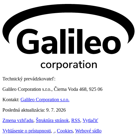
Technický prevádzkovateľ:
Galileo Corporation s.r.o., Čierna Voda 468, 925 06
Kontakt:
Galileo Corporation s.r.o.
Posledná aktualizácia: 9. 7. 2026
Zmena vzhľadu
,
Štruktúra stránok
,
RSS
,
Vytlačiť
Vyhlásenie o prístupnosti
,
,
Cookies
,
Webové sídlo