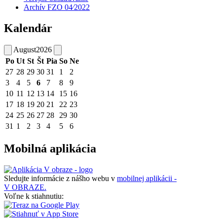
Archív FZO 04⁄2022
Kalendár
August
2026
Po
Ut
St
Št
Pia
So
Ne
27
28
29
30
31
1
2
3
4
5
6
7
8
9
10
11
12
13
14
15
16
17
18
19
20
21
22
23
24
25
26
27
28
29
30
31
1
2
3
4
5
6
Mobilná aplikácia
Sledujte informácie z nášho webu v
mobilnej aplikácii -
V OBRAZE.
Voľne k stiahnutiu: