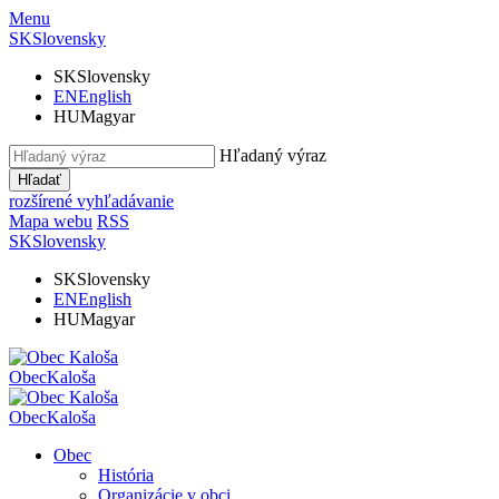
Menu
SK
Slovensky
SK
Slovensky
EN
English
HU
Magyar
Hľadaný výraz
Hľadať
rozšírené vyhľadávanie
Mapa webu
RSS
SK
Slovensky
SK
Slovensky
EN
English
HU
Magyar
Obec
Kaloša
Obec
Kaloša
Obec
História
Organizácie v obci