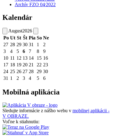
Archív FZO 04⁄2022
Kalendár
August
2026
Po
Ut
St
Št
Pia
So
Ne
27
28
29
30
31
1
2
3
4
5
6
7
8
9
10
11
12
13
14
15
16
17
18
19
20
21
22
23
24
25
26
27
28
29
30
31
1
2
3
4
5
6
Mobilná aplikácia
Sledujte informácie z nášho webu v
mobilnej aplikácii -
V OBRAZE.
Voľne k stiahnutiu: