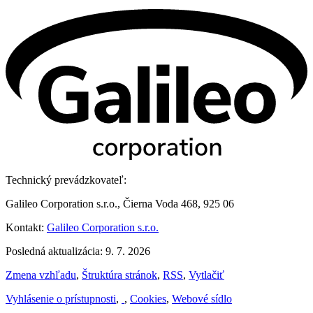
Technický prevádzkovateľ:
Galileo Corporation s.r.o., Čierna Voda 468, 925 06
Kontakt:
Galileo Corporation s.r.o.
Posledná aktualizácia: 9. 7. 2026
Zmena vzhľadu
,
Štruktúra stránok
,
RSS
,
Vytlačiť
Vyhlásenie o prístupnosti
,
,
Cookies
,
Webové sídlo