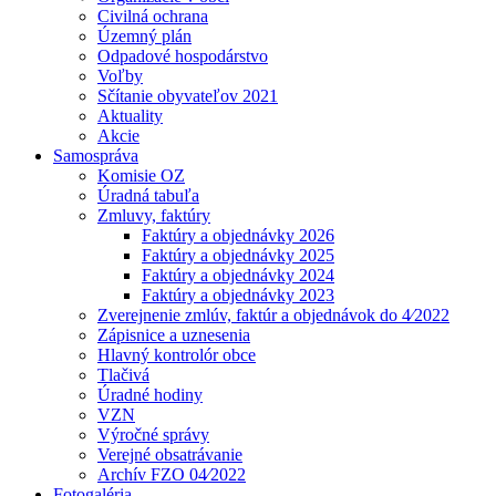
Civilná ochrana
Územný plán
Odpadové hospodárstvo
Voľby
Sčítanie obyvateľov 2021
Aktuality
Akcie
Samospráva
Komisie OZ
Úradná tabuľa
Zmluvy, faktúry
Faktúry a objednávky 2026
Faktúry a objednávky 2025
Faktúry a objednávky 2024
Faktúry a objednávky 2023
Zverejnenie zmlúv, faktúr a objednávok do 4⁄2022
Zápisnice a uznesenia
Hlavný kontrolór obce
Tlačivá
Úradné hodiny
VZN
Výročné správy
Verejné obsatrávanie
Archív FZO 04⁄2022
Fotogaléria