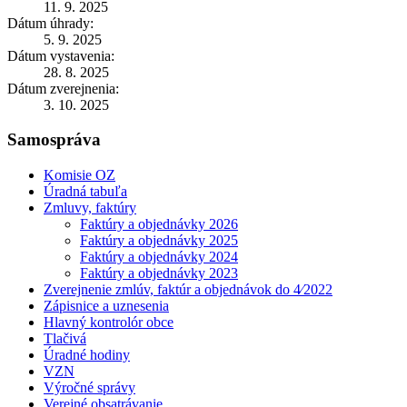
11. 9. 2025
Dátum úhrady:
5. 9. 2025
Dátum vystavenia:
28. 8. 2025
Dátum zverejnenia:
3. 10. 2025
Samospráva
Komisie OZ
Úradná tabuľa
Zmluvy, faktúry
Faktúry a objednávky 2026
Faktúry a objednávky 2025
Faktúry a objednávky 2024
Faktúry a objednávky 2023
Zverejnenie zmlúv, faktúr a objednávok do 4⁄2022
Zápisnice a uznesenia
Hlavný kontrolór obce
Tlačivá
Úradné hodiny
VZN
Výročné správy
Verejné obsatrávanie