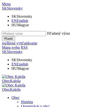
Menu
SK
Slovensky
SK
Slovensky
EN
English
HU
Magyar
Hľadaný výraz
Hľadať
rozšírené vyhľadávanie
Mapa webu
RSS
SK
Slovensky
SK
Slovensky
EN
English
HU
Magyar
Obec
Kaloša
Obec
Kaloša
Obec
História
Organizácie v obci