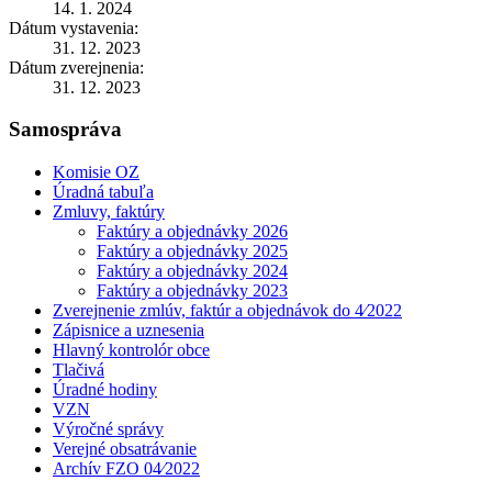
14. 1. 2024
Dátum vystavenia:
31. 12. 2023
Dátum zverejnenia:
31. 12. 2023
Samospráva
Komisie OZ
Úradná tabuľa
Zmluvy, faktúry
Faktúry a objednávky 2026
Faktúry a objednávky 2025
Faktúry a objednávky 2024
Faktúry a objednávky 2023
Zverejnenie zmlúv, faktúr a objednávok do 4⁄2022
Zápisnice a uznesenia
Hlavný kontrolór obce
Tlačivá
Úradné hodiny
VZN
Výročné správy
Verejné obsatrávanie
Archív FZO 04⁄2022