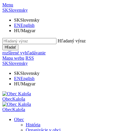
Menu
SK
Slovensky
SK
Slovensky
EN
English
HU
Magyar
Hľadaný výraz
Hľadať
rozšírené vyhľadávanie
Mapa webu
RSS
SK
Slovensky
SK
Slovensky
EN
English
HU
Magyar
Obec
Kaloša
Obec
Kaloša
Obec
História
Organizácie v obci