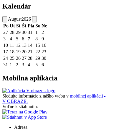
Kalendár
August
2026
Po
Ut
St
Št
Pia
So
Ne
27
28
29
30
31
1
2
3
4
5
6
7
8
9
10
11
12
13
14
15
16
17
18
19
20
21
22
23
24
25
26
27
28
29
30
31
1
2
3
4
5
6
Mobilná aplikácia
Sledujte informácie z nášho webu v
mobilnej aplikácii -
V OBRAZE.
Voľne k stiahnutiu:
Adresa