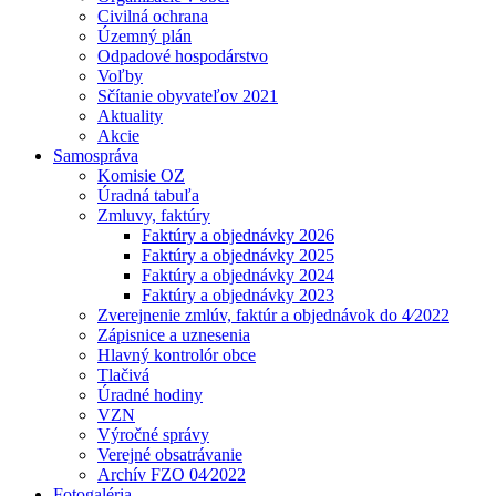
Civilná ochrana
Územný plán
Odpadové hospodárstvo
Voľby
Sčítanie obyvateľov 2021
Aktuality
Akcie
Samospráva
Komisie OZ
Úradná tabuľa
Zmluvy, faktúry
Faktúry a objednávky 2026
Faktúry a objednávky 2025
Faktúry a objednávky 2024
Faktúry a objednávky 2023
Zverejnenie zmlúv, faktúr a objednávok do 4⁄2022
Zápisnice a uznesenia
Hlavný kontrolór obce
Tlačivá
Úradné hodiny
VZN
Výročné správy
Verejné obsatrávanie
Archív FZO 04⁄2022
Fotogaléria