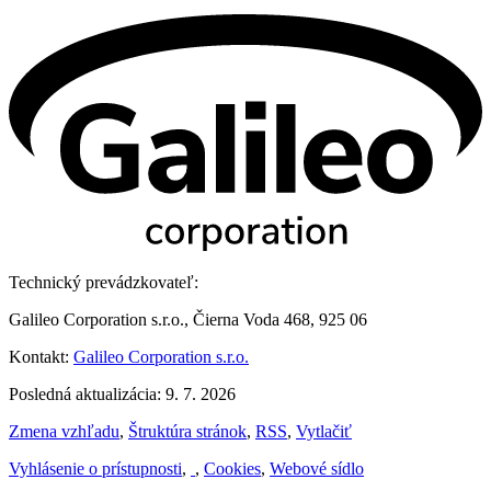
Technický prevádzkovateľ:
Galileo Corporation s.r.o., Čierna Voda 468, 925 06
Kontakt:
Galileo Corporation s.r.o.
Posledná aktualizácia: 9. 7. 2026
Zmena vzhľadu
,
Štruktúra stránok
,
RSS
,
Vytlačiť
Vyhlásenie o prístupnosti
,
,
Cookies
,
Webové sídlo