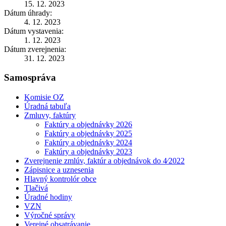
15. 12. 2023
Dátum úhrady:
4. 12. 2023
Dátum vystavenia:
1. 12. 2023
Dátum zverejnenia:
31. 12. 2023
Samospráva
Komisie OZ
Úradná tabuľa
Zmluvy, faktúry
Faktúry a objednávky 2026
Faktúry a objednávky 2025
Faktúry a objednávky 2024
Faktúry a objednávky 2023
Zverejnenie zmlúv, faktúr a objednávok do 4⁄2022
Zápisnice a uznesenia
Hlavný kontrolór obce
Tlačivá
Úradné hodiny
VZN
Výročné správy
Verejné obsatrávanie