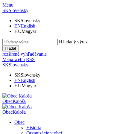
Menu
SK
Slovensky
SK
Slovensky
EN
English
HU
Magyar
Hľadaný výraz
Hľadať
rozšírené vyhľadávanie
Mapa webu
RSS
SK
Slovensky
SK
Slovensky
EN
English
HU
Magyar
Obec
Kaloša
Obec
Kaloša
Obec
História
Organizácie v obci