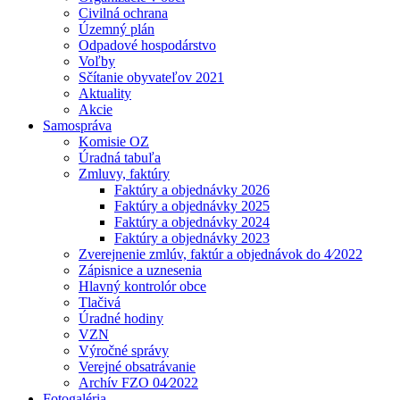
Civilná ochrana
Územný plán
Odpadové hospodárstvo
Voľby
Sčítanie obyvateľov 2021
Aktuality
Akcie
Samospráva
Komisie OZ
Úradná tabuľa
Zmluvy, faktúry
Faktúry a objednávky 2026
Faktúry a objednávky 2025
Faktúry a objednávky 2024
Faktúry a objednávky 2023
Zverejnenie zmlúv, faktúr a objednávok do 4⁄2022
Zápisnice a uznesenia
Hlavný kontrolór obce
Tlačivá
Úradné hodiny
VZN
Výročné správy
Verejné obsatrávanie
Archív FZO 04⁄2022
Fotogaléria