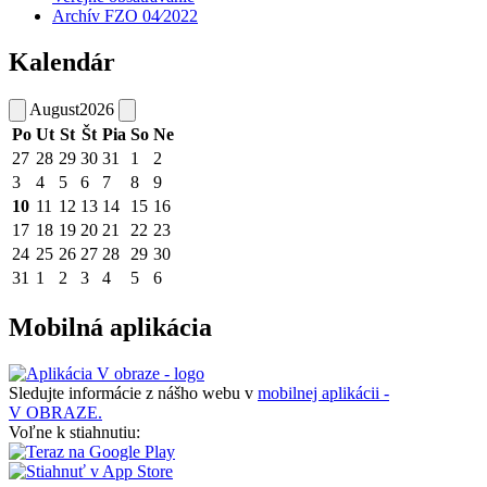
Archív FZO 04⁄2022
Kalendár
August
2026
Po
Ut
St
Št
Pia
So
Ne
27
28
29
30
31
1
2
3
4
5
6
7
8
9
10
11
12
13
14
15
16
17
18
19
20
21
22
23
24
25
26
27
28
29
30
31
1
2
3
4
5
6
Mobilná aplikácia
Sledujte informácie z nášho webu v
mobilnej aplikácii -
V OBRAZE.
Voľne k stiahnutiu: