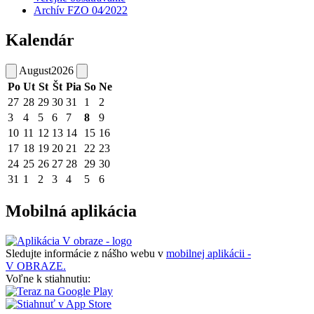
Archív FZO 04⁄2022
Kalendár
August
2026
Po
Ut
St
Št
Pia
So
Ne
27
28
29
30
31
1
2
3
4
5
6
7
8
9
10
11
12
13
14
15
16
17
18
19
20
21
22
23
24
25
26
27
28
29
30
31
1
2
3
4
5
6
Mobilná aplikácia
Sledujte informácie z nášho webu v
mobilnej aplikácii -
V OBRAZE.
Voľne k stiahnutiu: