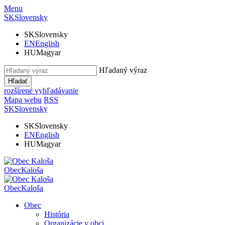
Menu
SK
Slovensky
SK
Slovensky
EN
English
HU
Magyar
Hľadaný výraz
Hľadať
rozšírené vyhľadávanie
Mapa webu
RSS
SK
Slovensky
SK
Slovensky
EN
English
HU
Magyar
Obec
Kaloša
Obec
Kaloša
Obec
História
Organizácie v obci