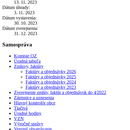
13. 11. 2023
Dátum úhrady:
3. 11. 2023
Dátum vystavenia:
30. 10. 2023
Dátum zverejnenia:
31. 12. 2023
Samospráva
Komisie OZ
Úradná tabuľa
Zmluvy, faktúry
Faktúry a objednávky 2026
Faktúry a objednávky 2025
Faktúry a objednávky 2024
Faktúry a objednávky 2023
Zverejnenie zmlúv, faktúr a objednávok do 4⁄2022
Zápisnice a uznesenia
Hlavný kontrolór obce
Tlačivá
Úradné hodiny
VZN
Výročné správy
Verejné obsatrávanie