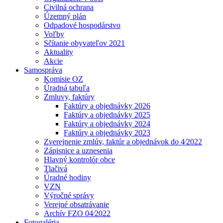
Civilná ochrana
Územný plán
Odpadové hospodárstvo
Voľby
Sčítanie obyvateľov 2021
Aktuality
Akcie
Samospráva
Komisie OZ
Úradná tabuľa
Zmluvy, faktúry
Faktúry a objednávky 2026
Faktúry a objednávky 2025
Faktúry a objednávky 2024
Faktúry a objednávky 2023
Zverejnenie zmlúv, faktúr a objednávok do 4⁄2022
Zápisnice a uznesenia
Hlavný kontrolór obce
Tlačivá
Úradné hodiny
VZN
Výročné správy
Verejné obsatrávanie
Archív FZO 04⁄2022
Fotogaléria