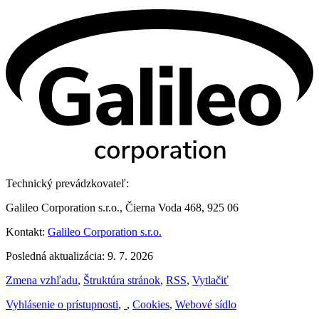
Technický prevádzkovateľ:
Galileo Corporation s.r.o., Čierna Voda 468, 925 06
Kontakt:
Galileo Corporation s.r.o.
Posledná aktualizácia: 9. 7. 2026
Zmena vzhľadu
,
Štruktúra stránok
,
RSS
,
Vytlačiť
Vyhlásenie o prístupnosti
,
,
Cookies
,
Webové sídlo