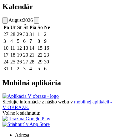
Kalendár
August
2026
Po
Ut
St
Št
Pia
So
Ne
27
28
29
30
31
1
2
3
4
5
6
7
8
9
10
11
12
13
14
15
16
17
18
19
20
21
22
23
24
25
26
27
28
29
30
31
1
2
3
4
5
6
Mobilná aplikácia
Sledujte informácie z nášho webu v
mobilnej aplikácii -
V OBRAZE.
Voľne k stiahnutiu:
Adresa