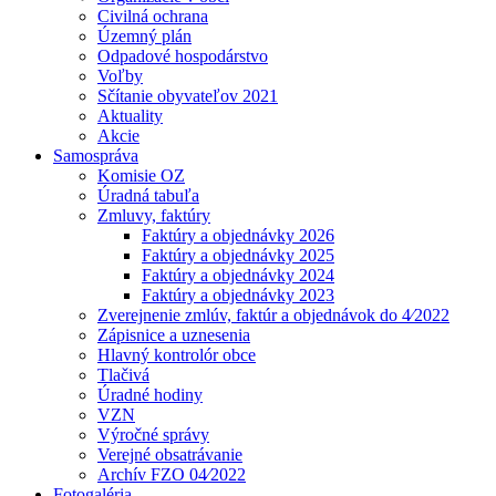
Civilná ochrana
Územný plán
Odpadové hospodárstvo
Voľby
Sčítanie obyvateľov 2021
Aktuality
Akcie
Samospráva
Komisie OZ
Úradná tabuľa
Zmluvy, faktúry
Faktúry a objednávky 2026
Faktúry a objednávky 2025
Faktúry a objednávky 2024
Faktúry a objednávky 2023
Zverejnenie zmlúv, faktúr a objednávok do 4⁄2022
Zápisnice a uznesenia
Hlavný kontrolór obce
Tlačivá
Úradné hodiny
VZN
Výročné správy
Verejné obsatrávanie
Archív FZO 04⁄2022
Fotogaléria