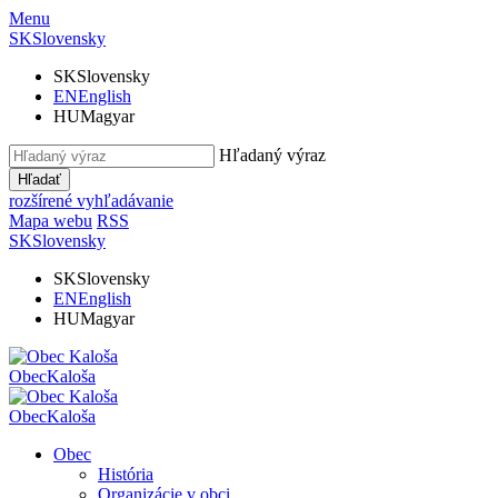
Menu
SK
Slovensky
SK
Slovensky
EN
English
HU
Magyar
Hľadaný výraz
Hľadať
rozšírené vyhľadávanie
Mapa webu
RSS
SK
Slovensky
SK
Slovensky
EN
English
HU
Magyar
Obec
Kaloša
Obec
Kaloša
Obec
História
Organizácie v obci