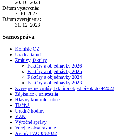
20. 10. 2023
Dátum vystavenia:
3. 10. 2023
Dátum zverejnenia:
31. 12. 2023
Samospráva
Komisie OZ
Úradná tabuľa
Zmluvy, faktúry
Faktúry a objednávky 2026
Faktúry a objednávky 2025
Faktúry a objednávky 2024
Faktúry a objednávky 2023
Zverejnenie zmlúv, faktúr a objednávok do 4⁄2022
Zápisnice a uznesenia
Hlavný kontrolór obce
Tlačivá
Úradné hodiny
VZN
Výročné správy
Verejné obsatrávanie
Archív FZO 04⁄2022