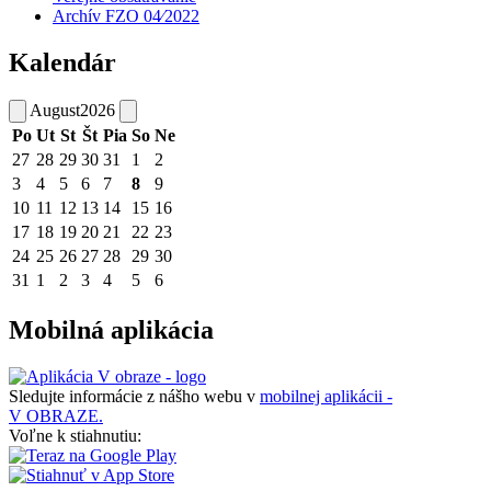
Archív FZO 04⁄2022
Kalendár
August
2026
Po
Ut
St
Št
Pia
So
Ne
27
28
29
30
31
1
2
3
4
5
6
7
8
9
10
11
12
13
14
15
16
17
18
19
20
21
22
23
24
25
26
27
28
29
30
31
1
2
3
4
5
6
Mobilná aplikácia
Sledujte informácie z nášho webu v
mobilnej aplikácii -
V OBRAZE.
Voľne k stiahnutiu: