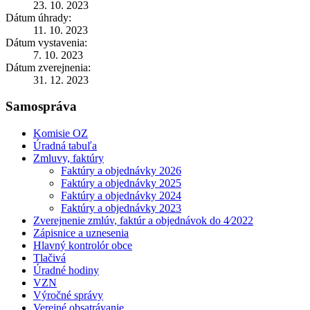
23. 10. 2023
Dátum úhrady:
11. 10. 2023
Dátum vystavenia:
7. 10. 2023
Dátum zverejnenia:
31. 12. 2023
Samospráva
Komisie OZ
Úradná tabuľa
Zmluvy, faktúry
Faktúry a objednávky 2026
Faktúry a objednávky 2025
Faktúry a objednávky 2024
Faktúry a objednávky 2023
Zverejnenie zmlúv, faktúr a objednávok do 4⁄2022
Zápisnice a uznesenia
Hlavný kontrolór obce
Tlačivá
Úradné hodiny
VZN
Výročné správy
Verejné obsatrávanie