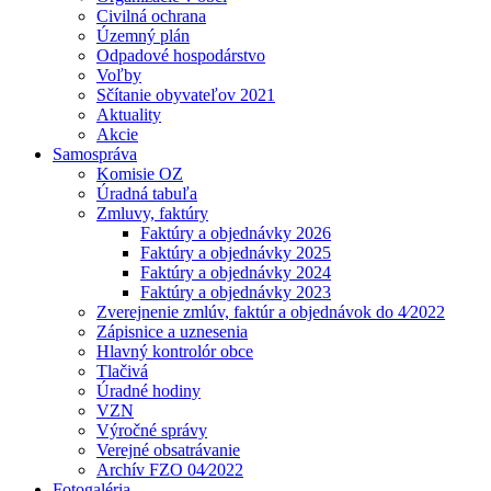
Civilná ochrana
Územný plán
Odpadové hospodárstvo
Voľby
Sčítanie obyvateľov 2021
Aktuality
Akcie
Samospráva
Komisie OZ
Úradná tabuľa
Zmluvy, faktúry
Faktúry a objednávky 2026
Faktúry a objednávky 2025
Faktúry a objednávky 2024
Faktúry a objednávky 2023
Zverejnenie zmlúv, faktúr a objednávok do 4⁄2022
Zápisnice a uznesenia
Hlavný kontrolór obce
Tlačivá
Úradné hodiny
VZN
Výročné správy
Verejné obsatrávanie
Archív FZO 04⁄2022
Fotogaléria