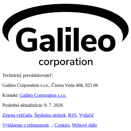
Technický prevádzkovateľ:
Galileo Corporation s.r.o., Čierna Voda 468, 925 06
Kontakt:
Galileo Corporation s.r.o.
Posledná aktualizácia: 9. 7. 2026
Zmena vzhľadu
,
Štruktúra stránok
,
RSS
,
Vytlačiť
Vyhlásenie o prístupnosti
,
,
Cookies
,
Webové sídlo