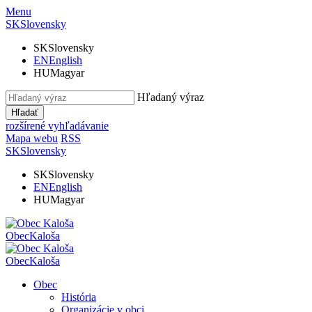
Menu
SK
Slovensky
SK
Slovensky
EN
English
HU
Magyar
Hľadaný výraz
Hľadať
rozšírené vyhľadávanie
Mapa webu
RSS
SK
Slovensky
SK
Slovensky
EN
English
HU
Magyar
Obec
Kaloša
Obec
Kaloša
Obec
História
Organizácie v obci