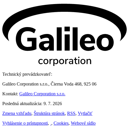
Technický prevádzkovateľ:
Galileo Corporation s.r.o., Čierna Voda 468, 925 06
Kontakt:
Galileo Corporation s.r.o.
Posledná aktualizácia: 9. 7. 2026
Zmena vzhľadu
,
Štruktúra stránok
,
RSS
,
Vytlačiť
Vyhlásenie o prístupnosti
,
,
Cookies
,
Webové sídlo