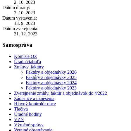
2. 10. 2023
Dátum úhrady:
2. 10. 2023
Dátum vystavenia:
18. 9. 2023
Dátum zverejnenia:
31. 12. 2023
Samospráva
Komisie OZ
Úradná tabuľa
Zmluvy, faktúry
Faktúry a objednávky 2026
Faktúry a objednávky 2025
Faktúry a objednávky 2024
Faktúry a objednávky 2023
Zverejnenie zmlúv, faktúr a objednávok do 4⁄2022
Zápisnice a uznesenia
Hlavný kontrolór obce
Tlačivá
Úradné hodiny
VZN
Výročné správy
Verejné obsatrávanie