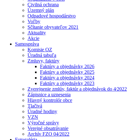
Civilná ochrana
Územný plán
Odpadové hospodárstvo
Voľby
Sčítanie obyvateľov 2021
Aktuality
Akcie
Samospráva
Komisie OZ
Úradná tabuľa
Zmluvy, faktúry
Faktúry a objednávky 2026
Faktúry a objednávky 2025
Faktúry a objednávky 2024
Faktúry a objednávky 2023
Zverejnenie zmlúv, faktúr a objednávok do 4⁄2022
Zápisnice a uznesenia
Hlavný kontrolór obce
Tlačivá
Úradné hodiny
VZN
Výročné správy
Verejné obsatrávanie
Archív FZO 04⁄2022
Fotogaléria