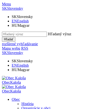
Menu
SK
Slovensky
SK
Slovensky
EN
English
HU
Magyar
Hľadaný výraz
Hľadať
rozšírené vyhľadávanie
Mapa webu
RSS
SK
Slovensky
SK
Slovensky
EN
English
HU
Magyar
Obec
Kaloša
Obec
Kaloša
Obec
História
Organizácie v obci