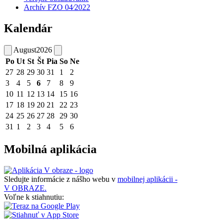
Archív FZO 04⁄2022
Kalendár
August
2026
Po
Ut
St
Št
Pia
So
Ne
27
28
29
30
31
1
2
3
4
5
6
7
8
9
10
11
12
13
14
15
16
17
18
19
20
21
22
23
24
25
26
27
28
29
30
31
1
2
3
4
5
6
Mobilná aplikácia
Sledujte informácie z nášho webu v
mobilnej aplikácii -
V OBRAZE.
Voľne k stiahnutiu: