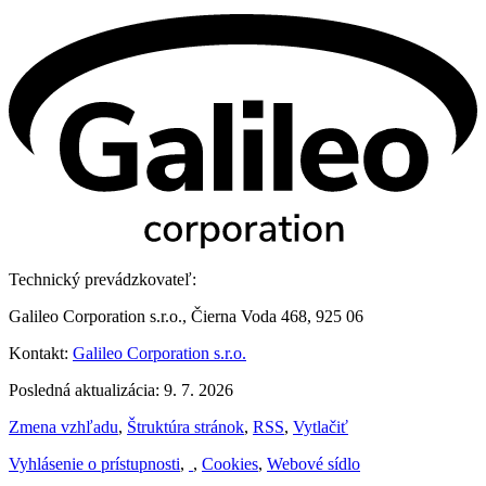
Technický prevádzkovateľ:
Galileo Corporation s.r.o., Čierna Voda 468, 925 06
Kontakt:
Galileo Corporation s.r.o.
Posledná aktualizácia: 9. 7. 2026
Zmena vzhľadu
,
Štruktúra stránok
,
RSS
,
Vytlačiť
Vyhlásenie o prístupnosti
,
,
Cookies
,
Webové sídlo