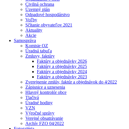
Civilná ochrana
Územný plán
Odpadové hospodárstvo
Voľby
Sčítanie obyvateľov 2021
Aktuality
Akcie
Samospráva
Komisie OZ
Úradná tabuľa
Zmluvy, faktúry
Faktúry a objednávky 2026
Faktúry a objednávky 2025
Faktúry a objednávky 2024
Faktúry a objednávky 2023
Zverejnenie zmlúv, faktúr a objednávok do 4⁄2022
Zápisnice a uznesenia
Hlavný kontrolór obce
Tlačivá
Úradné hodiny
VZN
Výročné správy
Verejné obsatrávanie
Archív FZO 04⁄2022
Fotogaléria