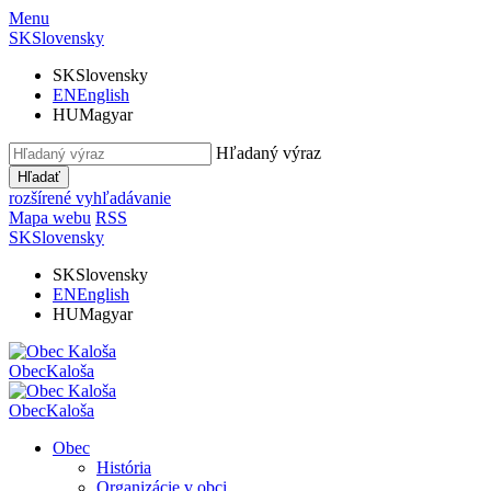
Menu
SK
Slovensky
SK
Slovensky
EN
English
HU
Magyar
Hľadaný výraz
Hľadať
rozšírené vyhľadávanie
Mapa webu
RSS
SK
Slovensky
SK
Slovensky
EN
English
HU
Magyar
Obec
Kaloša
Obec
Kaloša
Obec
História
Organizácie v obci