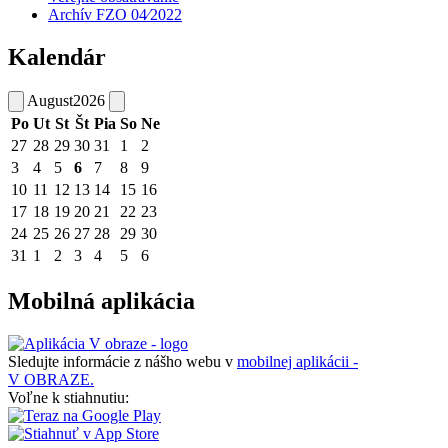
Archív FZO 04⁄2022
Kalendár
August
2026
Po
Ut
St
Št
Pia
So
Ne
27
28
29
30
31
1
2
3
4
5
6
7
8
9
10
11
12
13
14
15
16
17
18
19
20
21
22
23
24
25
26
27
28
29
30
31
1
2
3
4
5
6
Mobilná aplikácia
Sledujte informácie z nášho webu v
mobilnej aplikácii -
V OBRAZE.
Voľne k stiahnutiu: