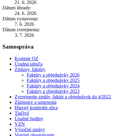
21. 6. 2026
Dátum úhrady:
24. 6. 2026
Dátum vystavenia:
7. 6. 2026
Dátum zverejnenia:
3. 7. 2026
Samospráva
Komisie OZ
Úradná tabuľa
Zmluvy, faktúry
Faktúry a objednávky 2026
Faktúry a objednávky 2025
Faktúry a objednávky 2024
Faktúry a objednávky 2023
Zverejnenie zmlúv, faktúr a objednávok do 4⁄2022
Zápisnice a uznesenia
Hlavný kontrolór obce
Tlačivá
Úradné hodiny
VZN
Výročné správy
Verejné obsatrávanie