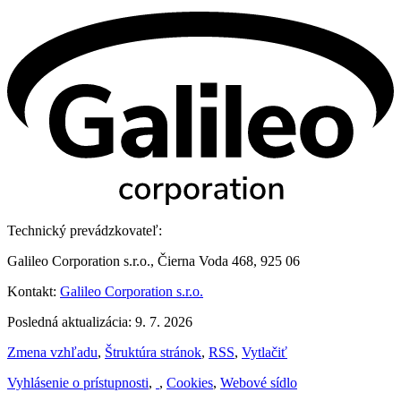
Technický prevádzkovateľ:
Galileo Corporation s.r.o., Čierna Voda 468, 925 06
Kontakt:
Galileo Corporation s.r.o.
Posledná aktualizácia: 9. 7. 2026
Zmena vzhľadu
,
Štruktúra stránok
,
RSS
,
Vytlačiť
Vyhlásenie o prístupnosti
,
,
Cookies
,
Webové sídlo