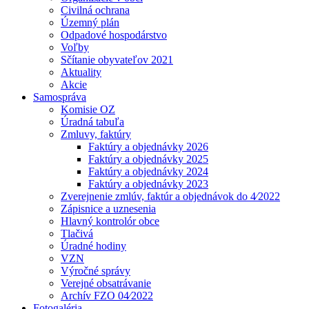
Civilná ochrana
Územný plán
Odpadové hospodárstvo
Voľby
Sčítanie obyvateľov 2021
Aktuality
Akcie
Samospráva
Komisie OZ
Úradná tabuľa
Zmluvy, faktúry
Faktúry a objednávky 2026
Faktúry a objednávky 2025
Faktúry a objednávky 2024
Faktúry a objednávky 2023
Zverejnenie zmlúv, faktúr a objednávok do 4⁄2022
Zápisnice a uznesenia
Hlavný kontrolór obce
Tlačivá
Úradné hodiny
VZN
Výročné správy
Verejné obsatrávanie
Archív FZO 04⁄2022
Fotogaléria