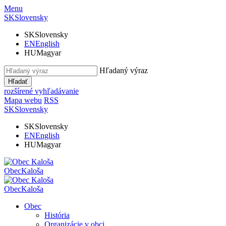
Menu
SK
Slovensky
SK
Slovensky
EN
English
HU
Magyar
Hľadaný výraz
Hľadať
rozšírené vyhľadávanie
Mapa webu
RSS
SK
Slovensky
SK
Slovensky
EN
English
HU
Magyar
Obec
Kaloša
Obec
Kaloša
Obec
História
Organizácie v obci