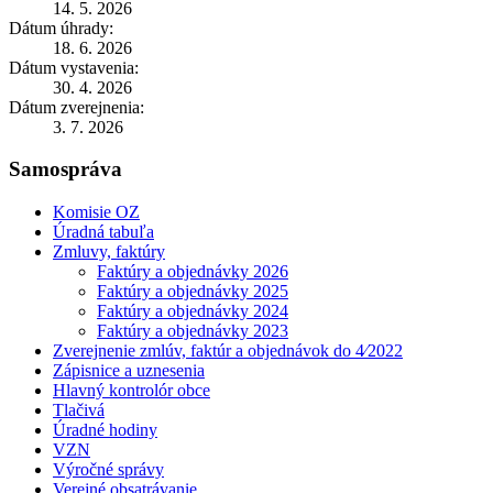
14. 5. 2026
Dátum úhrady:
18. 6. 2026
Dátum vystavenia:
30. 4. 2026
Dátum zverejnenia:
3. 7. 2026
Samospráva
Komisie OZ
Úradná tabuľa
Zmluvy, faktúry
Faktúry a objednávky 2026
Faktúry a objednávky 2025
Faktúry a objednávky 2024
Faktúry a objednávky 2023
Zverejnenie zmlúv, faktúr a objednávok do 4⁄2022
Zápisnice a uznesenia
Hlavný kontrolór obce
Tlačivá
Úradné hodiny
VZN
Výročné správy
Verejné obsatrávanie