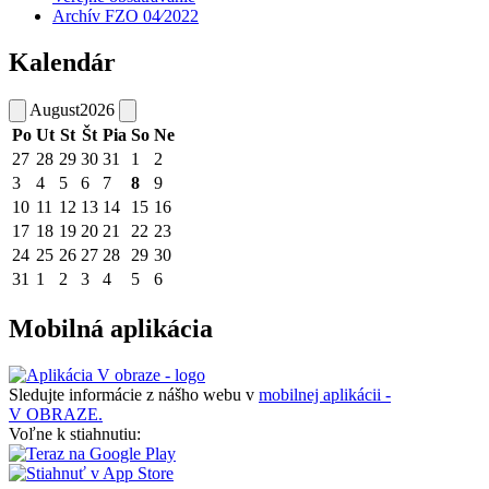
Archív FZO 04⁄2022
Kalendár
August
2026
Po
Ut
St
Št
Pia
So
Ne
27
28
29
30
31
1
2
3
4
5
6
7
8
9
10
11
12
13
14
15
16
17
18
19
20
21
22
23
24
25
26
27
28
29
30
31
1
2
3
4
5
6
Mobilná aplikácia
Sledujte informácie z nášho webu v
mobilnej aplikácii -
V OBRAZE.
Voľne k stiahnutiu: