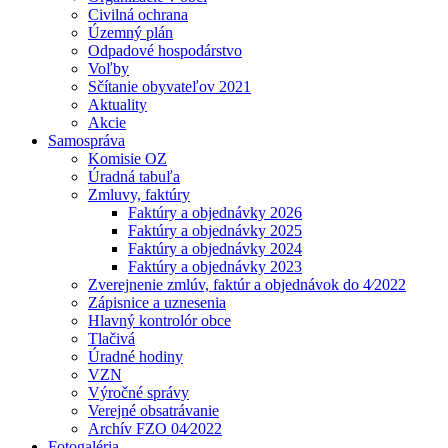
Civilná ochrana
Územný plán
Odpadové hospodárstvo
Voľby
Sčítanie obyvateľov 2021
Aktuality
Akcie
Samospráva
Komisie OZ
Úradná tabuľa
Zmluvy, faktúry
Faktúry a objednávky 2026
Faktúry a objednávky 2025
Faktúry a objednávky 2024
Faktúry a objednávky 2023
Zverejnenie zmlúv, faktúr a objednávok do 4⁄2022
Zápisnice a uznesenia
Hlavný kontrolór obce
Tlačivá
Úradné hodiny
VZN
Výročné správy
Verejné obsatrávanie
Archív FZO 04⁄2022
Fotogaléria