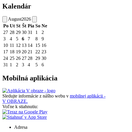
Kalendár
August
2026
Po
Ut
St
Št
Pia
So
Ne
27
28
29
30
31
1
2
3
4
5
6
7
8
9
10
11
12
13
14
15
16
17
18
19
20
21
22
23
24
25
26
27
28
29
30
31
1
2
3
4
5
6
Mobilná aplikácia
Sledujte informácie z nášho webu v
mobilnej aplikácii -
V OBRAZE.
Voľne k stiahnutiu:
Adresa