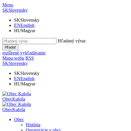
Menu
SK
Slovensky
SK
Slovensky
EN
English
HU
Magyar
Hľadaný výraz
Hľadať
rozšírené vyhľadávanie
Mapa webu
RSS
SK
Slovensky
SK
Slovensky
EN
English
HU
Magyar
Obec
Kaloša
Obec
Kaloša
Obec
História
Organizácie v obci