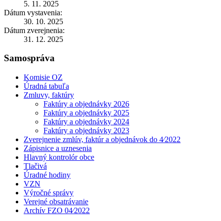
5. 11. 2025
Dátum vystavenia:
30. 10. 2025
Dátum zverejnenia:
31. 12. 2025
Samospráva
Komisie OZ
Úradná tabuľa
Zmluvy, faktúry
Faktúry a objednávky 2026
Faktúry a objednávky 2025
Faktúry a objednávky 2024
Faktúry a objednávky 2023
Zverejnenie zmlúv, faktúr a objednávok do 4⁄2022
Zápisnice a uznesenia
Hlavný kontrolór obce
Tlačivá
Úradné hodiny
VZN
Výročné správy
Verejné obsatrávanie
Archív FZO 04⁄2022