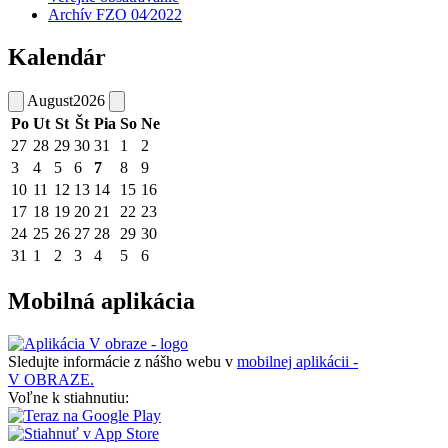
Archív FZO 04⁄2022
Kalendár
August
2026
Po
Ut
St
Št
Pia
So
Ne
27
28
29
30
31
1
2
3
4
5
6
7
8
9
10
11
12
13
14
15
16
17
18
19
20
21
22
23
24
25
26
27
28
29
30
31
1
2
3
4
5
6
Mobilná aplikácia
Sledujte informácie z nášho webu v
mobilnej aplikácii -
V OBRAZE.
Voľne k stiahnutiu: