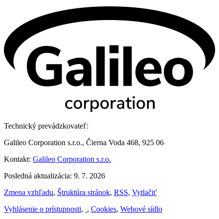
Technický prevádzkovateľ:
Galileo Corporation s.r.o., Čierna Voda 468, 925 06
Kontakt:
Galileo Corporation s.r.o.
Posledná aktualizácia: 9. 7. 2026
Zmena vzhľadu
,
Štruktúra stránok
,
RSS
,
Vytlačiť
Vyhlásenie o prístupnosti
,
,
Cookies
,
Webové sídlo