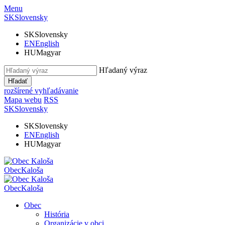
Menu
SK
Slovensky
SK
Slovensky
EN
English
HU
Magyar
Hľadaný výraz
Hľadať
rozšírené vyhľadávanie
Mapa webu
RSS
SK
Slovensky
SK
Slovensky
EN
English
HU
Magyar
Obec
Kaloša
Obec
Kaloša
Obec
História
Organizácie v obci