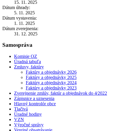
15. 11. 2025
Dátum úhrady:
5. 11. 2025
Dátum vystavenia:
1. 11. 2025
Dátum zverejnenia:
31. 12. 2025
Samospráva
Komisie OZ
Úradná tabuľa
Zmluvy, faktúry
Faktúry a objednávky 2026
Faktúry a objednávky 2025
Faktúry a objednávky 2024
Faktúry a objednávky 2023
Zverejnenie zmlúv, faktúr a objednávok do 4⁄2022
Zápisnice a uznesenia
Hlavný kontrolór obce
Tlačivá
Úradné hodiny
VZN
Výročné správy
Verejné obsatrávanie