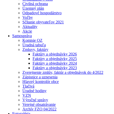
Civilná ochrana
Územný plán
Odpadové hospodárstvo
Voľby
Sčítanie obyvateľov 2021
Aktuality
Akcie
Samospráva
Komisie OZ
Úradná tabuľa
Zmluvy, faktúry
Faktúry a objednávky 2026
Faktúry a objednávky 2025
Faktúry a objednávky 2024
Faktúry a objednávky 2023
Zverejnenie zmlúv, faktúr a objednávok do 4⁄2022
Zápisnice a uznesenia
Hlavný kontrolór obce
Tlačivá
Úradné hodiny
VZN
Výročné správy
Verejné obsatrávanie
Archív FZO 04⁄2022
Fotogaléria