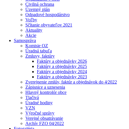
Civilná ochrana
Územný plán
Odpadové hospodárstvo
Voľby
Sčítanie obyvateľov 2021
Aktuality
Akcie
Samospráva
Komisie OZ
Úradná tabuľa
Zmluvy, faktúry
Faktúry a objednávky 2026
Faktúry a objednávky 2025
Faktúry a objednávky 2024
Faktúry a objednávky 2023
Zverejnenie zmlúv, faktúr a objednávok do 4⁄2022
Zápisnice a uznesenia
Hlavný kontrolór obce
Tlačivá
Úradné hodiny
VZN
Výročné správy
Verejné obsatrávanie
Archív FZO 04⁄2022
Fotogaléria