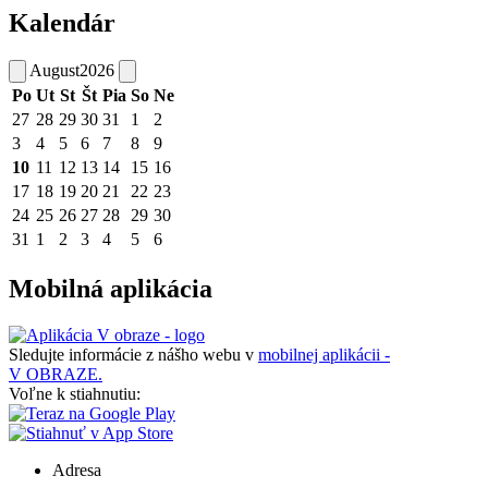
Kalendár
August
2026
Po
Ut
St
Št
Pia
So
Ne
27
28
29
30
31
1
2
3
4
5
6
7
8
9
10
11
12
13
14
15
16
17
18
19
20
21
22
23
24
25
26
27
28
29
30
31
1
2
3
4
5
6
Mobilná aplikácia
Sledujte informácie z nášho webu v
mobilnej aplikácii -
V OBRAZE.
Voľne k stiahnutiu:
Adresa