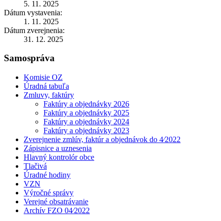
5. 11. 2025
Dátum vystavenia:
1. 11. 2025
Dátum zverejnenia:
31. 12. 2025
Samospráva
Komisie OZ
Úradná tabuľa
Zmluvy, faktúry
Faktúry a objednávky 2026
Faktúry a objednávky 2025
Faktúry a objednávky 2024
Faktúry a objednávky 2023
Zverejnenie zmlúv, faktúr a objednávok do 4⁄2022
Zápisnice a uznesenia
Hlavný kontrolór obce
Tlačivá
Úradné hodiny
VZN
Výročné správy
Verejné obsatrávanie
Archív FZO 04⁄2022