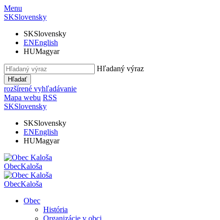
Menu
SK
Slovensky
SK
Slovensky
EN
English
HU
Magyar
Hľadaný výraz
Hľadať
rozšírené vyhľadávanie
Mapa webu
RSS
SK
Slovensky
SK
Slovensky
EN
English
HU
Magyar
Obec
Kaloša
Obec
Kaloša
Obec
História
Organizácie v obci