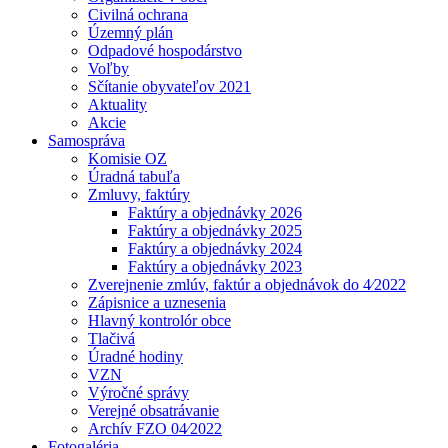
Civilná ochrana
Územný plán
Odpadové hospodárstvo
Voľby
Sčítanie obyvateľov 2021
Aktuality
Akcie
Samospráva
Komisie OZ
Úradná tabuľa
Zmluvy, faktúry
Faktúry a objednávky 2026
Faktúry a objednávky 2025
Faktúry a objednávky 2024
Faktúry a objednávky 2023
Zverejnenie zmlúv, faktúr a objednávok do 4⁄2022
Zápisnice a uznesenia
Hlavný kontrolór obce
Tlačivá
Úradné hodiny
VZN
Výročné správy
Verejné obsatrávanie
Archív FZO 04⁄2022
Fotogaléria