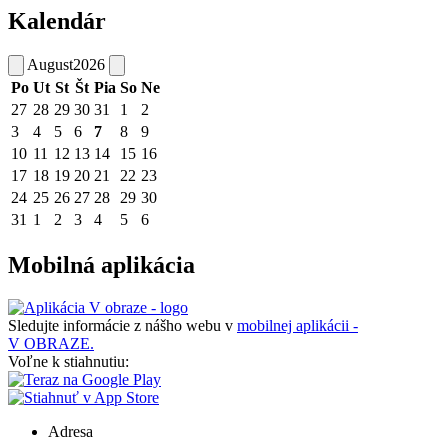
Kalendár
August
2026
Po
Ut
St
Št
Pia
So
Ne
27
28
29
30
31
1
2
3
4
5
6
7
8
9
10
11
12
13
14
15
16
17
18
19
20
21
22
23
24
25
26
27
28
29
30
31
1
2
3
4
5
6
Mobilná aplikácia
Sledujte informácie z nášho webu v
mobilnej aplikácii -
V OBRAZE.
Voľne k stiahnutiu:
Adresa