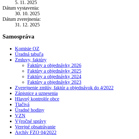
5. 11. 2025
Dátum vystavenia:
30. 10. 2025
Dátum zverejnenia:
31. 12. 2025
Samospráva
Komisie OZ
Úradná tabuľa
Zmluvy, faktúry
Faktúry a objednávky 2026
Faktúry a objednávky 2025
Faktúry a objednávky 2024
Faktúry a objednávky 2023
Zverejnenie zmlúv, faktúr a objednávok do 4⁄2022
Zápisnice a uznesenia
Hlavný kontrolór obce
Tlačivá
Úradné hodiny
VZN
Výročné správy
Verejné obsatrávanie
Archív FZO 04⁄2022