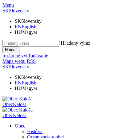
Menu
SK
Slovensky
SK
Slovensky
EN
English
HU
Magyar
Hľadaný výraz
Hľadať
rozšírené vyhľadávanie
Mapa webu
RSS
SK
Slovensky
SK
Slovensky
EN
English
HU
Magyar
Obec
Kaloša
Obec
Kaloša
Obec
História
Organizácie v obci