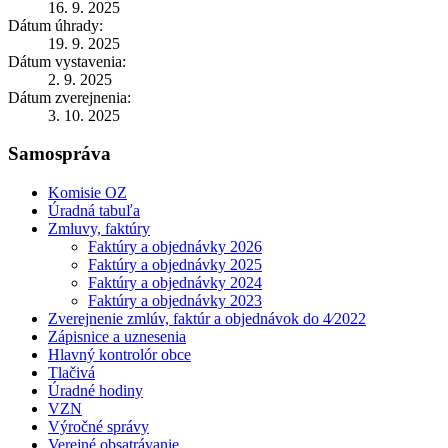
16. 9. 2025
Dátum úhrady:
19. 9. 2025
Dátum vystavenia:
2. 9. 2025
Dátum zverejnenia:
3. 10. 2025
Samospráva
Komisie OZ
Úradná tabuľa
Zmluvy, faktúry
Faktúry a objednávky 2026
Faktúry a objednávky 2025
Faktúry a objednávky 2024
Faktúry a objednávky 2023
Zverejnenie zmlúv, faktúr a objednávok do 4⁄2022
Zápisnice a uznesenia
Hlavný kontrolór obce
Tlačivá
Úradné hodiny
VZN
Výročné správy
Verejné obsatrávanie