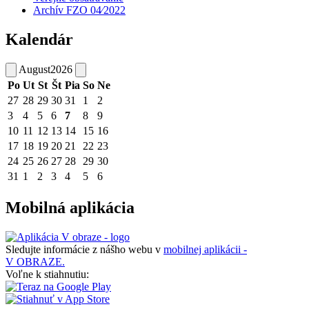
Archív FZO 04⁄2022
Kalendár
August
2026
Po
Ut
St
Št
Pia
So
Ne
27
28
29
30
31
1
2
3
4
5
6
7
8
9
10
11
12
13
14
15
16
17
18
19
20
21
22
23
24
25
26
27
28
29
30
31
1
2
3
4
5
6
Mobilná aplikácia
Sledujte informácie z nášho webu v
mobilnej aplikácii -
V OBRAZE.
Voľne k stiahnutiu: