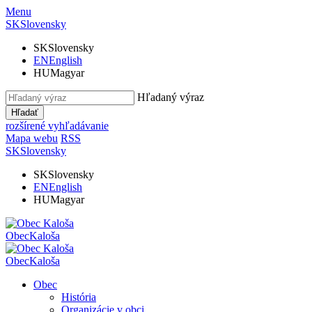
Menu
SK
Slovensky
SK
Slovensky
EN
English
HU
Magyar
Hľadaný výraz
Hľadať
rozšírené vyhľadávanie
Mapa webu
RSS
SK
Slovensky
SK
Slovensky
EN
English
HU
Magyar
Obec
Kaloša
Obec
Kaloša
Obec
História
Organizácie v obci