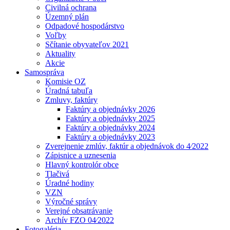
Civilná ochrana
Územný plán
Odpadové hospodárstvo
Voľby
Sčítanie obyvateľov 2021
Aktuality
Akcie
Samospráva
Komisie OZ
Úradná tabuľa
Zmluvy, faktúry
Faktúry a objednávky 2026
Faktúry a objednávky 2025
Faktúry a objednávky 2024
Faktúry a objednávky 2023
Zverejnenie zmlúv, faktúr a objednávok do 4⁄2022
Zápisnice a uznesenia
Hlavný kontrolór obce
Tlačivá
Úradné hodiny
VZN
Výročné správy
Verejné obsatrávanie
Archív FZO 04⁄2022
Fotogaléria