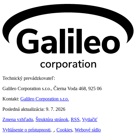
Technický prevádzkovateľ:
Galileo Corporation s.r.o., Čierna Voda 468, 925 06
Kontakt:
Galileo Corporation s.r.o.
Posledná aktualizácia: 9. 7. 2026
Zmena vzhľadu
,
Štruktúra stránok
,
RSS
,
Vytlačiť
Vyhlásenie o prístupnosti
,
,
Cookies
,
Webové sídlo